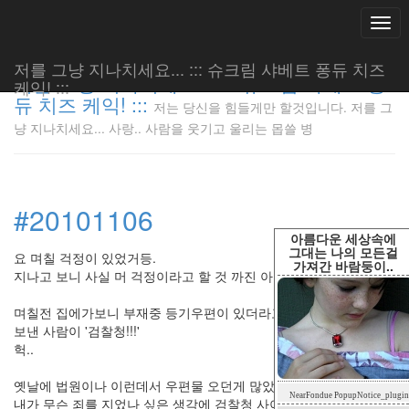
Togg
navi
저를 그냥 지나치세요... ::: 슈크림 샤베트 퐁듀 치즈
저를 그냥 지나치세요... ::: 슈크림 샤베트 퐁
케익! :::
듀 치즈 케익! :::
저는 당신을 힘들게만 할것입니다. 저를 그
저는 당신
냥 지나치세요... 사랑.. 사람을 웃기고 울리는 몹쓸 병
을 힘들게
만 할것입
니다. 저
를 그냥
#20101106
지나치세
요... 사
아름다운 세상속에
랑.. 사람
그대는 나의 모든걸
요 며칠 걱정이 있었거등.
가져간 바람둥이..
을 웃기고
지나고 보니 사실 머 걱정이라고 할 것 까진 아니었는데.
울리는 몹
쓸 병
며칠전 집에가보니 부재중 등기우편이 있더라고.
LonnieNa
보낸 사람이 '검찰청!!!'
헉..
옛날에 법원이나 이런데서 우편물 오던게 많았던 적이 있던지라.
Tag
NearFondue PopupNotice_plugin
Cloud
내가 무슨 죄를 지었나 싶은 생각에 검찰청 사이트 들어가 범죄신고