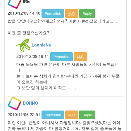
지
IRis.
파
노
2010/12/09 14:40
Permalink
M/D
Reply
라
칼을 맞았다구요? 언제요? 언제? 이런 나쁜x 같으니라고... ㅡ.
마
ㅡ
최
이젠 좀 괜찮으신가요?
철
호
TNF
LonnieNa
KTF
2010/12/09 16:11
Permalink
M/D
커
스
대중 목욕탕 가면 은근히 다른 사람들의 시선이 느껴집니
틴
다.
던
눈에 보이는 상처가 찬바람 부니깐 가끔 가려워 붉게 부풀
스
트
어 오르긴 하는데,
남
그 보단 맘의 상처가 아직도..ㅠㅠ
자
아
BOHNO
침
우
2010/11/06 22:51
울
Permalink
M/D
Reply
증
이런 이런.. 큰일이 아니셔서 다행입니다. 칼맞으셨었다는 이야
기를 들으니 제 가슴이 다 쿵쾅거리네요. 저도 집에 좀도둑이 들
이