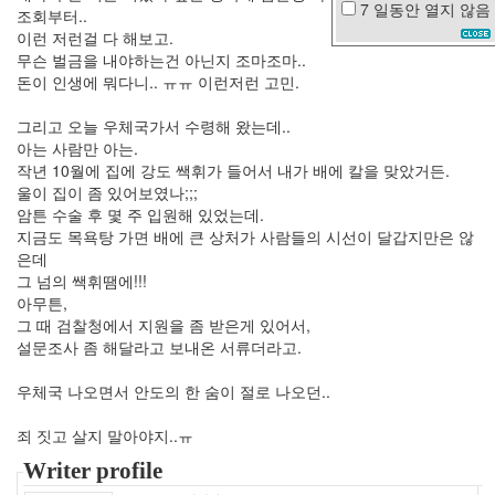
7 일동안
열지 않음
조회부터..
주
이런 저런걸 다 해보고.
말
무슨 벌금을 내야하는건 아닌지 조마조마..
인
돈이 인생에 뭐다니.. ㅠㅠ 이런저런 고민.
센
디
그리고 오늘 우체국가서 수령해 왔는데..
어
리
아는 사람만 아는.
작년 10월에 집에 강도 쌕휘가 들어서 내가 배에 칼을 맞았거든.
짝
울이 집이 좀 있어보였나;;;
사
암튼 수술 후 몇 주 입원해 있었는데.
랑
지금도 목욕탕 가면 배에 큰 상처가 사람들의 시선이 달갑지만은 않
한
은데
가
인
그 넘의 쌕휘땜에!!!
아무튼,
나
팔
그 때 검찰청에서 지원을 좀 받은게 있어서,
꽃
설문조사 좀 해달라고 보내온 서류더라고.
페
이
우체국 나오면서 안도의 한 숨이 절로 나오던..
지
스
죄 짓고 살지 말아야지..ㅠ
파
이
Writer profile
더
맨