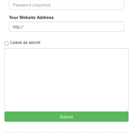
멍
멍
이
Your Website Address
들
의
우
정
Leave as secret
By
LonnieNa
나
랑
똑
같
이
닮
은
딸
By
Submit
LonnieNa
사