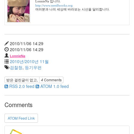
LonnieNa 입니다.
2
http://www.needlworks.org
여러분과 나의 세상에 바라보는 시선을 달리합니다.
이
별
Heineken
나
비
칼
2010/11/06 14:29
루
2010/11/06 14:29
아
밀
LonnieNa
크
2010년/2010년 11월
script
검찰청
,
등기우편
팬
팔
받은 걸린글이 없고,
4
Comments
JOOO
RSS 2.0 feed
ATOM 1.0 feed
여
자
Comments
사
람
ATOM Feed Link
시
놀
로