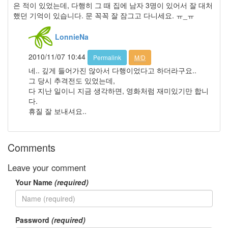
런
은 적이 있었는데, 다행히 그 때 집에 남자 3명이 있어서 잘 대처
것
했던 기억이 있습니다. 문 꼭꼭 잘 잠그고 다니세요. ㅠ_ㅠ
도
의
LonnieNa
무
감
이
2010/11/07 10:44
Permalink
M/D
라
니
네.. 깊게 들어가진 않아서 다행이었다고 하더라구요..
백
그 당시 추격전도 있었는데,
백
다 지난 일이니 지금 생각하면, 영화처럼 재미있기만 합니
이
다.
느
휴질 잘 보내셔요..
낌
스
카
우
Comments
트
ie6
Leave your comment
한
Your Name
(required)
지
민
Notices
Password
(required)