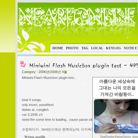
HOME
PHOTO
TAG
LOCAL
KEYLOG
NOTICE
Category :
2006년/2006년 4월
Miniwini Flash Musicbox plugin test..
아름다운 세상속에
그대는 나의 모든걸
가져간 바람둥이..
total 4 songs.
only insert, posel/test
delete at. conglish
ver 0.2045 z/t
need the some time to loading.. cause paran site.
수정하다가.. html모드에선 완벽되는데, 이지윅모드에선 잘 안되네.
Writer profile
NearFondue PopupNotice_plug