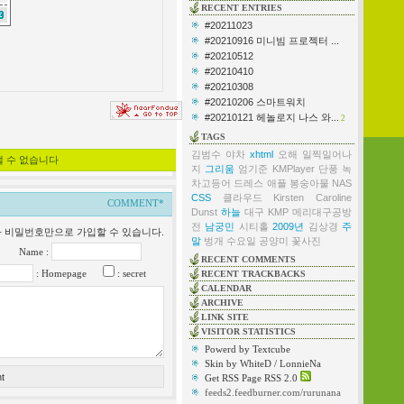
RECENT ENTRIES
#20211023
#20210916 미니빔 프로젝터 ...
#20210512
#20210410
#20210308
#20210206 스마트워치
#20210121 헤놀로지 나스 와...
2
TAGS
김범수
야차
xhtml
오해
일찍일어나
낼 수 없습니다
지
그리움
엄기준
KMPlayer
단풍
녹
차고등어
드레스
애플
봉숭아물
NAS
CSS
클라우드
Kirsten Caroline
COMMENT*
Dunst
하늘
대구
KMP
메리대구공방
전
남궁민
시티홀
2009년
김상경
주
일과 비밀번호만으로 가입할 수 있습니다.
말
벙개
수요일
공양미
꽃사진
Name :
RECENT COMMENTS
: Homepage
: secret
RECENT TRACKBACKS
CALENDAR
ARCHIVE
LINK SITE
VISITOR STATISTICS
Powerd by Textcube
Skin by WhiteD / LonnieNa
Get RSS Page RSS 2.0
feeds2.feedburner.com/rurunana