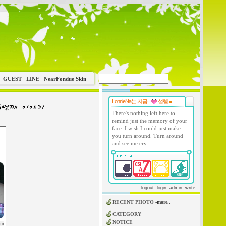
GUEST
LINE
NearFondue Skin
LonnieNa는 지금..
설렘
There's nothing left here to
remind just the memory of your
face. I wish I could just make
you turn around. Turn around
and see me cry.
logout
login
admin
write
RECENT PHOTO
-more..
CATEGORY
NOTICE
in