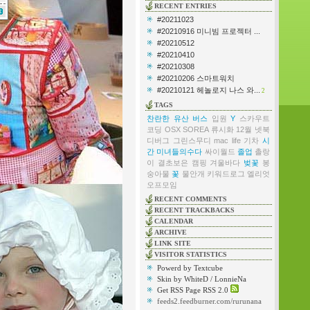
RECENT ENTRIES
#20211023
#20210916 미니빔 프로젝터 ...
#20210512
#20210410
#20210308
#20210206 스마트워치
#20210121 헤놀로지 나스 와...
2
TAGS
찬란한 유산
버스
입원
Y
스카우트
코딩
OSX
SOREA
류시화
12월
넷북
디버그
그린스무디
mac life
기차
시
간
미녀들의수다
싸이월드
졸업
촐랑
이
결초보은
캠핑
겨울바다
벚꽃
봉
숭아물
꽃
물안개
키워드로그
엘리엇
오프모임
RECENT COMMENTS
RECENT TRACKBACKS
CALENDAR
ARCHIVE
LINK SITE
VISITOR STATISTICS
Powerd by Textcube
Skin by WhiteD / LonnieNa
Get RSS Page RSS 2.0
feeds2.feedburner.com/rurunana