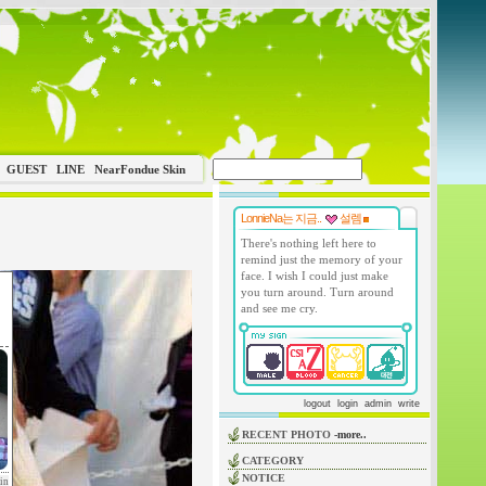
GUEST
LINE
NearFondue Skin
LonnieNa는 지금..
설렘
There's nothing left here to
remind just the memory of your
face. I wish I could just make
you turn around. Turn around
and see me cry.
logout
login
admin
write
RECENT PHOTO
-more..
CATEGORY
NOTICE
in