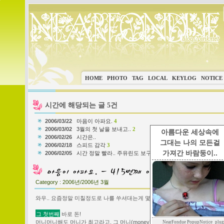
HOME
PHOTO
TAG
LOCAL
KEYLOG
NOTICE
시간에 해당되는 글 5건
2006/03/22
마음이 아파요.
4
2006/03/02
3월의 첫 날을 보내고..
2
아름다운 세상속에
2006/02/26
시간은..
그대는 나의 모든걸
2006/02/18
스피드 감각
3
가져간 바람둥이..
2006/02/05
시간 정말 빨라.. 주유린도 보구파~
2
Category :
2006년/2006년 3월
와우.. 요즘정말 미칠정도로 나를 쑤셔대는게 몇가지 있어.
그 첫번째
바로 돈!
머니머니해도 머니가 최고라고, 그
머니
(money)가 뭔지..
NearFondue PopupNotice_plug