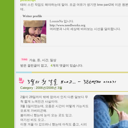
postscript
태터 스킨 작업도 해야하는데 말야. 조금 여유가 생기면 bnw part2에 이은 원
데..
Writer profile
LonnieNa 입니다.
http://www.needlworks.org
여러분과 나의 세상에 바라보는 시선을 달리합니다.
가슴
,
돈
,
시간
,
일상
받은 걸린글이 없고,
4
개의 댓글이 있습니다.
Category :
2006년/2006년 3월
2월이 28일까지 밖에 없어서 인지 다른 달보다 무
척 짧게 느껴진건 사실이야.
3월 1일이었는데, 요즘은 시간이 어떻게 가는지도
모르게 가버리곤해.
봄이려니 했는데 눈이 오는 곳도 있고.
여기선 비도 오고..
이젠 겨울 다 갔으려니 했는데 아직도 춥고, 시리