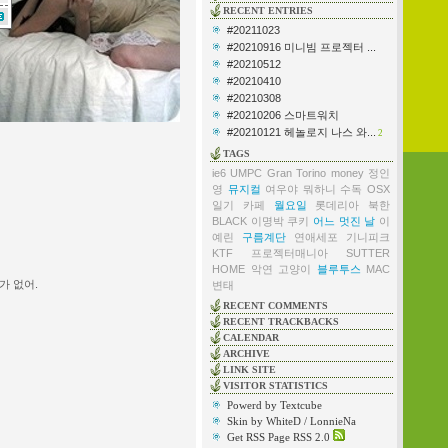
RECENT ENTRIES
#20211023
#20210916 미니빔 프로젝터 ...
#20210512
#20210410
#20210308
#20210206 스마트워치
#20210121 헤놀로지 나스 와...
2
TAGS
ie6
UMPC
Gran Torino
money
정인
영
뮤지컬
여우야 뭐하니
수독
OSX
일기
카페
월요일
롯데리아
북한
BLACK
이명박
쿠키
어느 멋진 날
이
예린
구름계단
연애세포
기니피크
KTF
프로젝터매니아
SUTTER
HOME
악연
고양이
블루투스
MAC
가 없어.
변태
RECENT COMMENTS
RECENT TRACKBACKS
CALENDAR
ARCHIVE
LINK SITE
VISITOR STATISTICS
Powerd by Textcube
Skin by WhiteD / LonnieNa
Get RSS Page RSS 2.0