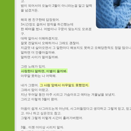
고.
밤이 되어서야 오늘이 2월이 아니라는걸 알고 달력
을 넘겼거든.
해외 펜 친구한테 답장썼어.
3시간정도 걸려서 영작을 하긴했는데
한 40여줄 썼나. 어법이나 구문이 맞는지도 모르겠
구.
대략 알아서 이해하겠지모.
잘못 전달되서 오해하거나 그래도 괜찮아.
지금껏 내 살아오면서 그 말한마디 해보지도 못하고 오해당한적도 정말 많으니
말하면 더 안좋아질까봐.
말하면 사이가 멀어질까봐.
그런 노래가 있지.
사랑한다 말하면, 이별이 올까봐.
아무말 못하는 나 어떡해.
내가 그랬어.
그 사람 앞에서 아무말도 못했었지.
그래서 맘이 아팠고.
지난 두어달 동안 아주 시리고 가슴아프고 애타는 겨울날을 보냈지.
그리고 이렇게 3월이 왔어.
마음이 쉽게 사그러드는게 아닌데, 사그러들었다고 생각하고 그렇게 믿고, 믿고
고. 아니 하고 싶은것도 참고.
그렇게 그렇게 이렇게 시간이 흘러가버렸어.
3월.. 이젠 더이상 시리지 말자.