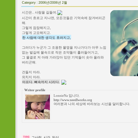
Category :
2006년/2006년 2월
시간은.. 사람을 길들여.
시간이 흐르고 지나면, 모든것들은 기억속에 잠겨버리곤
해.
그렇게 잠잠해지고,
그렇게 고요해지고.
한 사람에 대한 생각도 흐려지고,
그러다가 누군가 그 조용한 물옆을 지나가다가 아무 느낌
없는 발길에 물속으로 작은 조약돌이 흘러들어가고,
그 물결로 저 아래 가라앉아 있던 기억들이 솟아 올라와
버리곤해.
건들지 마라.
외치지 마라.
아프다. 뼈속까지 시리다.
Writer profile
LonnieNa 입니다.
http://www.needlworks.org
여러분과 나의 세상에 바라보는 시선을 달리합니다.
그사람
,
시간
,
일상