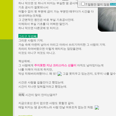
하나 막으면 또 하나거 터지는 부실한 댐 공사처럼.
7 일동안
열지 않음
기초 공사가 잘못되나서
어쩔수 없이 윗 부분에 금이 가는 부분만 때우다가 시간을 다
보내야하는것처럼.
그 근본적인 원인은 바로 부실 기초공사인데.
이제와서 부실 기초를 다 어쩌란 말인가.
하나 막으면 다른곳에 또 터지고.
그리구 두번째,
그리운 사람의 기억.
가슴 속에 아련히 남아서 아리고 아려서 쓰리기까지한 그 사람의 기억.
차라리 차여버렸으면 이렇게 애타지는 않았을건데.
이것도 아니구 저것도 아니고.
책상위에..
그 사람에게
주지못한 지난 크리스마스 선물이
아직도 남아있다는게
나를 더욱더 아프게 하지만,
막상 치워버리려했더니. 왜 또!
그걸 못치우고 있는건지, 도무지 나를 알수
시간은 사람을 길들인다고 했었는데.
시간이 지나면 잊혀질거라고 했었는데.
아직
시간이 많이 안지난걸까?
지금으로선 돈이 없으면 사랑도 못할것 같아.
매일 터지는 댐 공사하느라 사람 만날 여유조차 없는것 처럼.