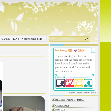
GUEST
LINE
NearFondue Skin
LonnieNa는 지금..
설렘
There's nothing left here to
remind just the memory of your
face. I wish I could just make
you turn around. Turn around
and see me cry.
logout
login
admin
write
RECENT PHOTO
-more..
CATEGORY
NOTICE
in