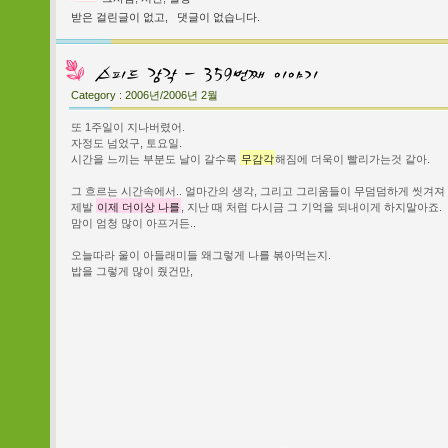
받은 걸린글이 없고,
댓글이 없습니다.
Category :
2006년/2006년 2월
또 1주일이 지나버렸어.
자정도 넘었구, 토요일.
시간을 느끼는 부분도 날이 갈수록
무감각
해짐에 더욱이 빨리가는것 같아.
그 흐르는 시간속에서.. 얼마간의 생각, 그리고 그리움들이 무덤덤하게 씻겨져 
제발
이제 더이상 나를
, 지난 때 처럼 다시금 그 기억을 되내이게 하지말아죠.
맘이 엄청 많이 아프거든..
오늘따라 울이 아들래미들 왜그렇게 나를 볶아먹는지.
밥을 그렇게 많이 줬건만,