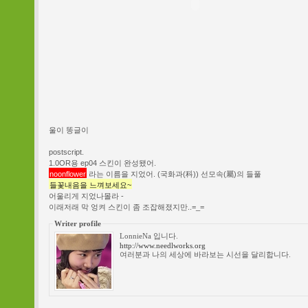
울이 똥글이
postscript.
1.0OR용 ep04 스킨이 완성됐어.
noonflower
라는 이름을 지었어. (국화과(科)) 선모속(屬)의 들풀
들꽃내음을 느껴보세요~
어울리게 지었나몰라 -
이래저래 막 엉켜 스킨이 좀 조잡해졌지만..=_=
Writer profile
LonnieNa 입니다.
http://www.needlworks.org
여러분과 나의 세상에 바라보는 시선을 달리합니다.