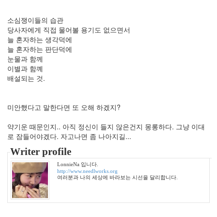
퍼
러
스
소심쟁이들의 습관
팸
당사자에게 직접 물어볼 용기도 없으면서
첫
늘 혼자하는 생각덕에
눈
늘 혼자하는 판단덕에
눈물과 함께
서
울
이별과 함꼐
채
배설되는 것.
리
나
혈
미안했다고 말한다면 또 오해 하겠지?
액
형
약기운 때문인지.. 아직 정신이 들지 않은건지 몽롱하다. 그냥 이대
공
로 잠들어야겠다. 자고나면 좀 나아지길...
모
전
Writer profile
MISSHA
LonnieNa 입니다.
FF2
http://www.needlworks.org
들
여러분과 나의 세상에 바라보는 시선을 달리합니다.
풀
공
리
등