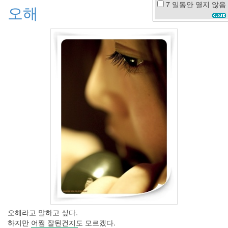
7 일동안
열지 않음
오해
김
지
환
눈
의
여
왕
날
씨
백
백
이
이
혁
재
엘
르
패
닝
KTX
아
오해라고 말하고 싶다.
이
하지만 어쩜 잘된건지도 모르겠다.
엠