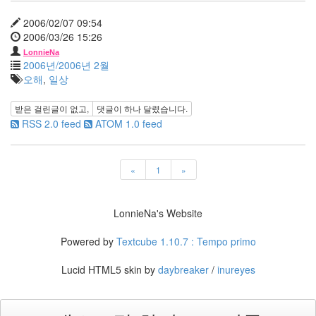
기
우
2006/02/07 09:54
편
2006/03/26 15:26
차
LonnieNa
승
2006년/2006년 2월
원
오해
,
일상
경
성
받은 걸린글이 없고,
댓글이
하나
달렸습니다.
스
RSS 2.0 feed
ATOM 1.0 feed
캔
들
교
통
«
1
»
사
고
Clint
LonnieNa's Website
Eastwood
아
Powered by
Textcube 1.10.7 : Tempo primo
주
그
냥
Lucid HTML5 skin by
daybreaker
/
inureyes
현
진
영