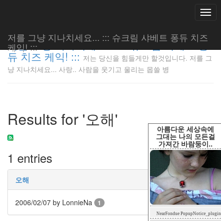
Togg
navi
저를 그냥 지나치세요... ::: 슈크림 샤베트 퐁듀 치즈
저를 그냥 지나치세요... ::: 슈크림 샤베트 퐁
케익! :::
듀 치즈 케익! :::
저는 당신을 힘들게만 할것입니다. 저를 그
저는 당신
냥 지나치세요... 사랑.. 사람을 웃기고 울리는 몹쓸 병
을 힘들게
만 할것입
니다. 저
를 그냥
Results for '오해'
지나치세
요... 사
아름다운 세상속에
랑.. 사람
그대는 나의 모든걸
가져간 바람둥이..
을 웃기고
1 entries
울리는 몹
쓸 병
LonnieNa
오해
2006/02/07
by LonnieNa
1
Tag
NearFondue PopupNotice_plugin
Cloud