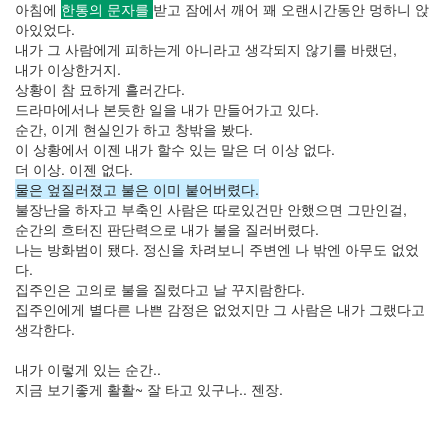
아침에
한통의 문자를
받고 잠에서 깨어 꽤 오랜시간동안 멍하니 앉
샘
아있었다.
당
내가 그 사람에게 피하는게 아니라고 생각되지 않기를 바랬던,
첨
내가 이상한거지.
우
상황이 참 묘하게 흘러간다.
을
드라마에서나 본듯한 일을 내가 만들어가고 있다.
증
도
순간, 이게 현실인가 하고 창밖을 봤다.
발
이 상황에서 이젠 내가 할수 있는 말은 더 이상 없다.
토
더 이상. 이젠 없다.
마
물은 엎질러졌고 불은 이미 붙어버렸다.
토
불장난을 하자고 부축인 사람은 따로있건만 안했으면 그만인걸,
프
순간의 흐터진 판단력으로 내가 불을 질러버렸다.
로
나는 방화범이 됐다. 정신을 차려보니 주변엔 나 밖엔 아무도 없었
젝
터
다.
매
집주인은 고의로 불을 질렀다고 날 꾸지람한다.
니
집주인에게 별다른 나쁜 감정은 없었지만 그 사람은 내가 그랬다고
아
생각한다.
몬
테
크
내가 이렇게 있는 순간..
리
지금 보기좋게 활활~ 잘 타고 있구나.. 젠장.
스
토
리