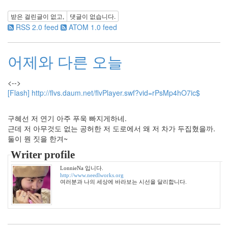
월
받은 걸린글이 없고,
댓글이 없습니다.
7
RSS 2.0 feed
ATOM 1.0 feed
2011
년
3
어제와 다른 오늘
월
4
2011
<-->
년
[Flash] http://flvs.daum.net/flvPlayer.swf?vid=rPsMp4hO7ic$
4
월
구혜선 저 연기 아주 푸욱 빠지게하네.
6
근데 저 아무것도 없는 공허한 저 도로에서 왜 저 차가 두집혔을까.
2011
둘이 뭔 짓을 한겨~
년
5
Writer profile
월
LonnieNa 입니다.
2
http://www.needlworks.org
2011
여러분과 나의 세상에 바라보는 시선을 달리합니다.
년
6
월
3