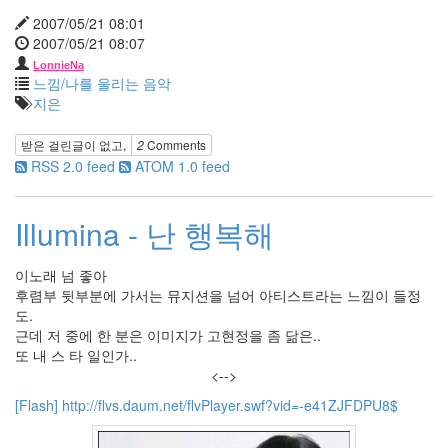
2011
2007/05/21 08:01
년
2007/05/21 08:07
7
LonnieNa
월
느낌/나를 울리는 음악
5
지은
2011
년
받은 걸린글이 없고,
2
Comments
8
RSS 2.0 feed
ATOM 1.0 feed
월
1
2011
Illumina - 난 행복해
년
9
월
이노래 넘 좋아
1
후렴부 뒷부분에 가서는 뮤지션을 넘어 아티스트라는 느낌이 들정
2011
도.
년
근데 저 중에 한 분은 이미지가 고현정을 좀 닮은..
10
또 내 스 타 일인가..
월
<-->
3
[Flash] http://flvs.daum.net/flvPlayer.swf?vid=-e41ZJFDPU8$
2011
년