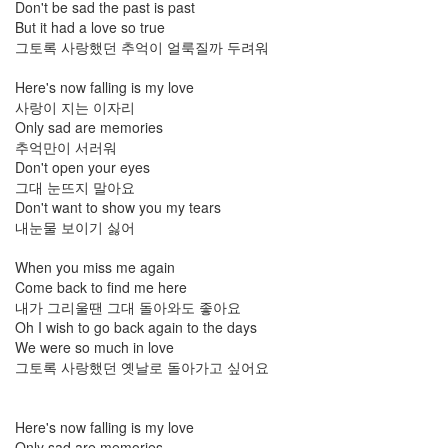
Don't be sad the past is past
년
But it had a love so true
6
그토록 사랑했던 추억이 얼룩질까 두려워
월
2
Here's now falling is my love
2010
사랑이 지는 이자리
년
Only sad are memories
7
추억만이 서러워
월
Don't open your eyes
3
그대 눈뜨지 말아요
2010
Don't want to show you my tears
년
내눈물 보이기 싫어
8
월
When you miss me again
0
Come back to find me here
2010
내가 그리울땐 그대 돌아와도 좋아요
년
Oh I wish to go back again to the days
9
We were so much in love
월
그토록 사랑했던 옛날로 돌아가고 싶어요
4
2010
년
Here's now falling is my love
10
Only sad are memories