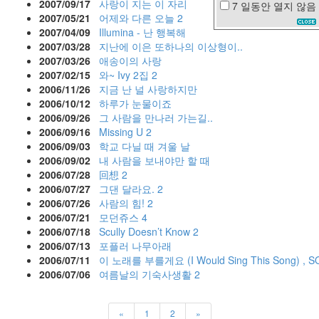
2007/09/17
사랑이 지는 이 자리
7 일동안
열지 않음
박
2007/05/21
어제와 다른 오늘
2
정
2007/04/09
Illumina - 난 행복해
현
2007/03/28
지난에 이은 또하나의 이상형이..
봉
2007/03/26
애송이의 사랑
태
2007/02/15
와~ Ivy 2집
2
규
2006/11/26
지금 난 널 사랑하지만
봄
2006/10/12
하루가 눈물이죠
비
2006/09/26
그 사람을 만나러 가는길..
친
2006/09/16
Missing U
2
구
2006/09/03
학교 다닐 때 겨울 날
2006/09/02
내 사람을 보내야만 할 때
고
은
2006/07/28
回想
2
아
2006/07/27
그댄 달라요.
2
옥
2006/07/26
사람의 힘!
2
주
2006/07/21
모던쥬스
4
현
2006/07/18
Scully Doesn’t Know
2
광
2006/07/13
포플러 나무아래
식
2006/07/11
이 노래를 부를게요 (I Would Sing This Song) , 
이
동
2006/07/06
여름날의 기숙사생활
2
생
광
태
«
1
2
»