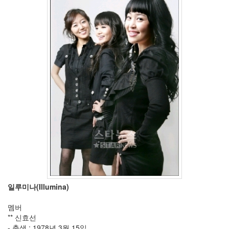
11
월
3
2011
년
12
월
3
2012
년
1
월
3
2012
년
2
월
1
2012
일루미나(Illumina)
년
3
멤버
월
** 신효선
1
- 출생 : 1978년 3월 15일