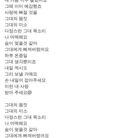
5
그때 이미 예감했죠
월
사랑에 빠질 것을
3
그대의 몸짓
2009
그대의 미소
년
다정스런 그대 목소리
6
나 어떡해요
월
숨이 멎을것 같아
1
그대에게 빠져버렸어요
2009
하루 온종일
년
그대 생각뿐이죠
7
내일 역시도
월
그리 보낼 거예요
1
손 내밀어 잡아주세요
2009
이런 내 사랑
년
받아 주세요@
8
월
그대의 몸짓
3
그대의 미소
2009
다정스런 그대 목소리
년
나 어떡해요
9
숨이 멎을것 같아
월
그대에게 빠져버렸어요