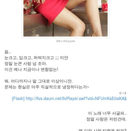
21
그
외
2
데
이
터
300 x 450 pixels
뱅
크
음..
37
눈크고, 입크고, 허벅지크고 ;;; 미얀
Design
정말 눈큰 사람 넘 조아.
0
이건 예나 지금이나 변함없는!
Tatter
Skin
뭐, 어디까지나 말 그대로 이상이니깐.
10
문제는 현실은 아주 직설적으로 냉정하다는거~
Web
<-->
10
[Flash] http://flvs.daum.net/flvPlayer.swf?vid=NFUmKsE0aKA$
Apple
1
이 노래 너무 서글퍼..
Tatter
정말 사랑은 저런건데.
Tip
10
왜 이런 사랑 타령을 하까?