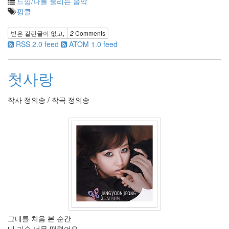
느낌/나를 울리는 음악
31
핑클
2009
년
1
받은 걸린글이 없고,
2
Comments
월
RSS 2.0 feed
ATOM 1.0 feed
4
2009
첫사랑
년
2
월
작사 정의송 / 작곡 정의송
2
2009
년
3
월
4
2009
년
4
월
2
2009
그대를 처음 본 순간
년
내 가슴 너무 떨렸어요