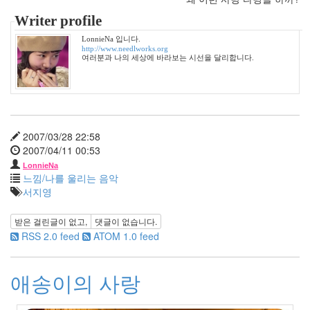
Life/Food
3
Writer profile
etc
LonnieNa 입니다.
2
http://www.needlworks.org
web
여러분과 나의 세상에 바라보는 시선을 달리합니다.
clips
1
포
토
앨
2007/03/28 22:58
범
2007/04/11 00:53
215
여
LonnieNa
느낌/나를 울리는 음악
행
서지영
14
풍
받은 걸린글이 없고,
댓글이 없습니다.
경
RSS 2.0 feed
ATOM 1.0 feed
13
우
리
애송이의 사랑
네
습
관