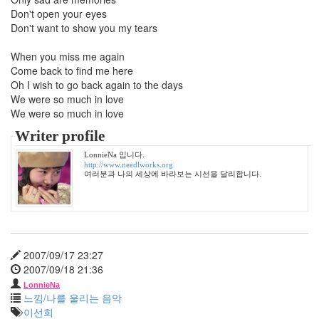
월
Don't open your eyes
3
Don't want to show you my tears
2010
년
When you miss me again
11
Come back to find me here
월
Oh I wish to go back again to the days
5
We were so much in love
2010
We were so much in love
년
12
Writer profile
월
LonnieNa 입니다.
10
http://www.needlworks.org
2011
여러분과 나의 세상에 바라보는 시선을 달리합니다.
년
48
2011
년
1
2007/09/17 23:27
월
2007/09/18 21:36
10
LonnieNa
2011
느낌/나를 울리는 음악
년
이선희
2