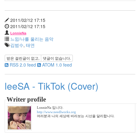
45
2006
년
2011/02/12 17:15
3
2011/02/12 17:15
월
35
LonnieNa
느낌/나를 울리는 음악
2006
김범수
,
태연
년
4
받은 걸린글이 없고,
댓글이 없습니다.
월
RSS 2.0 feed
ATOM 1.0 feed
25
2006
년
leeSA - TikTok (Cover)
5
월
21
Writer profile
2006
LonnieNa 입니다.
년
http://www.needlworks.org
6
여러분과 나의 세상에 바라보는 시선을 달리합니다.
월
1
2006