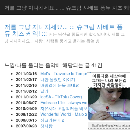
저를 그냥 지나치세요... ::: 슈크림 샤베트 퐁듀 치즈 케익!
저를 그냥 지나치세요... ::: 슈크림 샤베트 퐁
듀 치즈 케익! :::
저는 당신을 힘들게만 할것입니다. 저를 그
저는 당신
냥 지나치세요... 사랑.. 사람을 웃기고 울리는 몹쓸 병
을 힘들게
만 할것입
니다. 저
를 그냥
느낌/나를 울리는 음악에 해당되는 글 41건
지나치세
요... 사
2011/03/16
Mel's - Traverse le Temps
2
아름다운 세상속에
랑.. 사람
2011/02/17
나만 몰랐던 이야기
그대는 나의 모든걸
가져간 바람둥이..
을 웃기고
2011/02/16
바람결에 눈물 보내요
울리는 몹
2011/02/12
달라
쓸 병
2011/01/29
leeSA - TikTok (Cover)
LonnieNa
2010/06/07
Embrace Life - always wear your seat belt
2010/04/09
자유시대 초감각커플 박보영
2008/12/22
Wonderful World - Malo
2
2008/03/15
싱크라는데
2
Tag
2007/09/28
첫사랑
NearFondue PopupNotice_plugin
Cloud