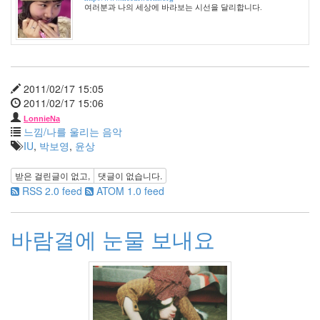
나
여러분과 나의 세상에 바라보는 시선을 달리합니다.
랑
똑
같
이
닮
2011/02/17 15:05
은
2011/02/17 15:06
딸
LonnieNa
By
느낌/나를 울리는 음악
LonnieNa
IU
,
박보영
,
윤상
사
받은 걸린글이 없고,
댓글이 없습니다.
랑
RSS 2.0 feed
ATOM 1.0 feed
의
조
건
바람결에 눈물 보내요
By
LonnieNa
Find!