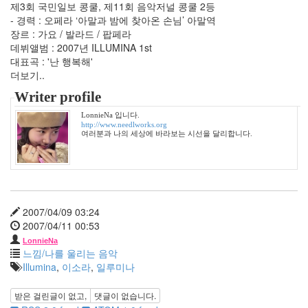
8
제3회 국민일보 콩쿨, 제11회 음악저널 콩쿨 2등
월
- 경력 : 오페라 ‘아말과 밤에 찾아온 손님’ 아말역
0
장르 : 가요 / 발라드 / 팝페라
2012
데뷔앨범 : 2007년 ILLUMINA 1st
년
대표곡 : '난 행복해'
9
더보기..
월
Writer profile
0
2019
LonnieNa 입니다.
http://www.needlworks.org
년
여러분과 나의 세상에 바라보는 시선을 달리합니다.
1
2020
년
2
2021
년
2007/04/09 03:24
8
2007/04/11 00:53
느
LonnieNa
낌
느낌/나를 울리는 음악
88
Illumina
,
이소라
,
일루미나
원
하
받은 걸린글이 없고,
댓글이 없습니다.
고