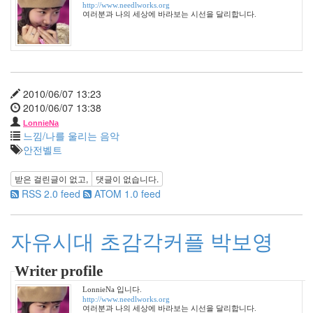
http://www.needlworks.org
23
여러분과 나의 세상에 바라보는 시선을 달리합니다.
2006
년
12
월
14
2007
2010/06/07 13:23
년
2010/06/07 13:38
83
LonnieNa
2007
느낌/나를 울리는 음악
년
안전벨트
1
월
받은 걸린글이 없고,
댓글이 없습니다.
14
RSS 2.0 feed
ATOM 1.0 feed
2007
년
자유시대 초감각커플 박보영
2
월
12
Writer profile
2007
년
LonnieNa 입니다.
http://www.needlworks.org
3
여러분과 나의 세상에 바라보는 시선을 달리합니다.