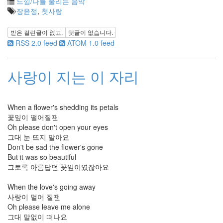
월
느낌/나를 울리는 음악
2
장윤정
,
첫사랑
2010
년
받은 걸린글이 없고,
댓글이 없습니다.
2
RSS 2.0 feed
ATOM 1.0 feed
월
2
2010
사랑이 지는 이 자리
년
3
월
When a flower's shedding its petals
0
꽃잎이 떨어질땐
2010
Oh please don't open your eyes
년
그대 눈 뜨지 말아요
4
Don't be sad the flower's gone
월
But it was so beautiful
0
그토록 아름답던 꽃잎이였잖아요
2010
년
When the love's going away
5
사랑이 멀어 질땐
월
Oh please leave me alone
3
그대 말없이 떠나요
2010