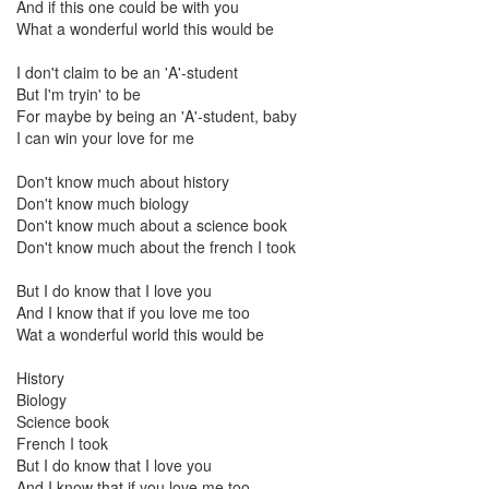
And if this one could be with you
월
What a wonderful world this would be
3
2008
I don't claim to be an 'A'-student
년
But I'm tryin' to be
51
For maybe by being an 'A'-student, baby
2008
I can win your love for me
년
1
Don't know much about history
월
Don't know much biology
6
Don't know much about a science book
2008
Don't know much about the french I took
년
2
But I do know that I love you
월
And I know that if you love me too
7
Wat a wonderful world this would be
2008
년
History
3
Biology
월
Science book
6
French I took
2008
But I do know that I love you
년
And I know that if you love me too