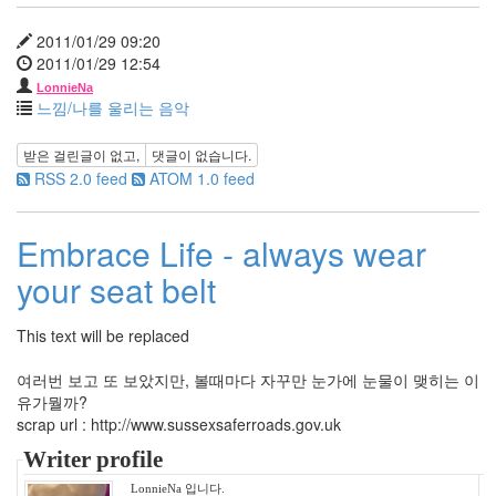
년
7
2011/01/29 09:20
월
2011/01/29 12:54
21
2006
LonnieNa
느낌/나를 울리는 음악
년
8
받은 걸린글이 없고,
댓글이 없습니다.
월
RSS 2.0 feed
ATOM 1.0 feed
26
2006
년
Embrace Life - always wear
9
월
your seat belt
17
2006
년
This text will be replaced
10
월
여러번 보고 또 보았지만, 볼때마다 자꾸만 눈가에 눈물이 맺히는 이
22
유가뭘까?
2006
scrap url : http://www.sussexsaferroads.gov.uk
년
Writer profile
11
월
LonnieNa 입니다.