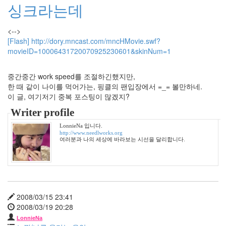
싱크라는데
2008
년
9
<-->
월
[Flash] http://dory.mncast.com/mncHMovie.swf?
2
movieID=10006431720070925230601&skinNum=1
2008
년
중간중간 work speed를 조절하긴했지만,
10
한 때 같이 나이를 먹어가는, 핑클의 팬입장에서 =_= 볼만하네.
월
이 글, 여기저기 중복 포스팅이 많겠지?
3
2008
Writer profile
년
LonnieNa 입니다.
11
http://www.needlworks.org
월
여러분과 나의 세상에 바라보는 시선을 달리합니다.
1
2008
년
12
월
2008/03/15 23:41
7
2008/03/19 20:28
2009
년
LonnieNa