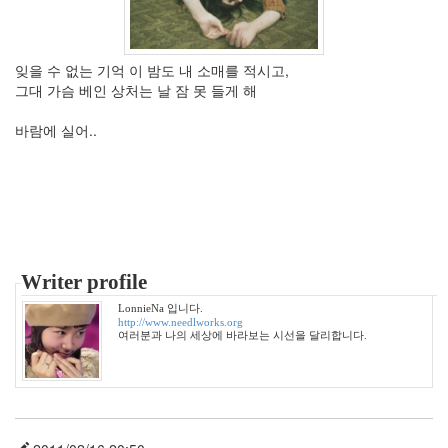
Categories
전
체
잊을 수 없는 기억 이 밤도 내 소매를 적시고,
1002
그대 가슴 베인 상처는 날 잠 못 들게 해
2004
년
바람에 실어..
48
2004
년
7
월
14
2004
년
Writer profile
8
LonnieNa 입니다.
월
http://www.needlworks.org
34
여러분과 나의 세상에 바라보는 시선을 달리합니다.
2005
년
44
2005
년