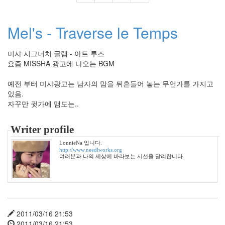
양
동
근
Mel's - Traverse le Temps
그
사
미샤 시그너처 글램 - 아트 루즈
람
요즘 MISSHA 광고에 나오는 BGM
차
예
예전 부터 미샤광고는 남자의 맘을 뒤흔들어 놓는 무언가를 가지고
련
있음.
야
자꾸만 귓가에 맴도는..
연
철
쭉
Writer profile
초
LonnieNa 입니다.
콜
http://www.needlworks.org
렛
여러분과 나의 세상에 바라보는 시선을 달리합니다.
습
격
포
옹
드
랍
2011/03/16 21:53
쉽
2011/03/16 21:53