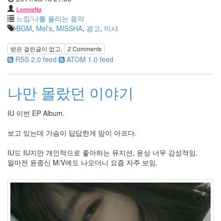
반
LonnieNa
지
느낌/나를 울리는 음악
무
BGM
,
Mel's
,
MISSHA
,
광고
,
미샤
개
념
받은 걸린글이 없고,
2
Comments
사
RSS 2.0 feed
ATOM 1.0 feed
천
만
땡
겨
나만 몰랐던 이야기
죠
HTML
IU 이번 EP Album.
천
국
보고 있는데 가슴이 답답한게 맘이 아프다.
의
나
IU도 IU지만 개인적으로 좋아하는 뮤지션, 윤상 너무 감성적임.
무
얼마전 윤종신 M/V에도 나오더니 요즘 자주 보임.
여
행
KMP
중
복
Rainy