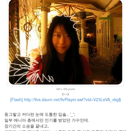
4
쫄
랑
이
똥
글
이
15
차
차
망
토
7
봉
자
400 x 300 pixels
동
<-->
생
[Flash] http://flvs.daum.net/flvPlayer.swf?vid=V23LeVA_vkg$
봉
투
동그랗고 커다란 눈에 도톰한 입술.. '_';
1
일부 매니아 층에서만 인기를 받았던 가수인데.
추
장기간의 소송을 끝내고,
억