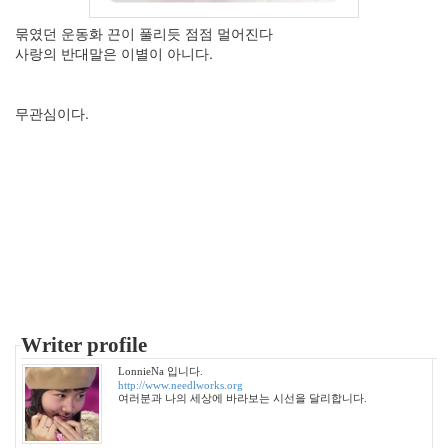
2005
묶였던 운동화 끈이 풀리듯 점점 멀어진다
년
사랑의 반대말은 이별이 아니다.
11
월
3
무관심이다.
2005
년
12
월
27
2006
년
292
2006
년
1
월
Writer profile
42
LonnieNa 입니다.
2006
http://www.needlworks.org
년
여러분과 나의 세상에 바라보는 시선을 달리합니다.
2
월