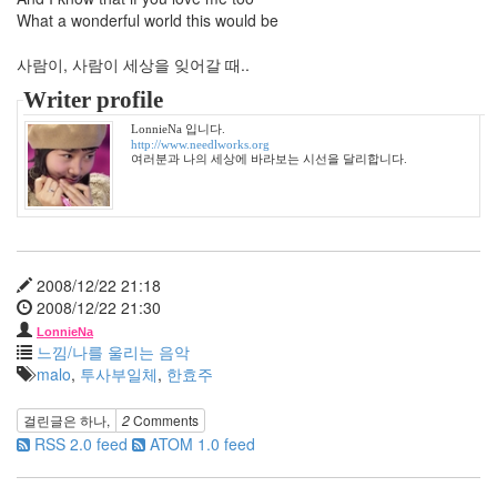
4
What a wonderful world this would be
월
4
사람이, 사람이 세상을 잊어갈 때..
2008
년
Writer profile
5
LonnieNa 입니다.
월
http://www.needlworks.org
3
여러분과 나의 세상에 바라보는 시선을 달리합니다.
2008
년
6
월
7
2008/12/22 21:18
2008
2008/12/22 21:30
년
7
LonnieNa
느낌/나를 울리는 음악
월
malo
,
투사부일체
,
한효주
3
2008
걸린글은
하나
,
2
Comments
년
RSS 2.0 feed
ATOM 1.0 feed
8
월
2