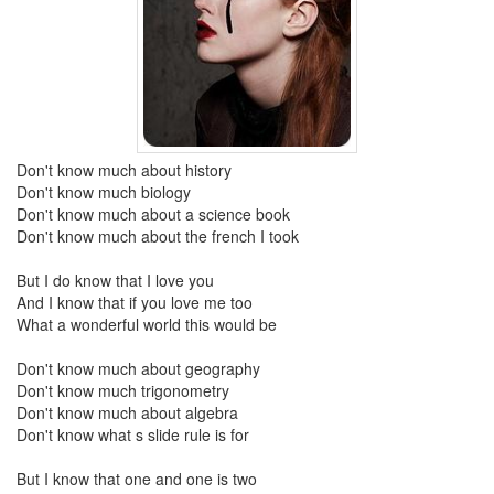
년
8
월
3
2007
년
9
Don't know much about history
월
Don't know much biology
5
Don't know much about a science book
2007
Don't know much about the french I took
년
10
But I do know that I love you
월
And I know that if you love me too
5
What a wonderful world this would be
2007
년
Don't know much about geography
11
Don't know much trigonometry
월
Don't know much about algebra
6
Don't know what s slide rule is for
2007
년
But I know that one and one is two
12