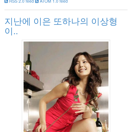
RSS 2.0 feed
ATOM 1.0 feed
원
하
는
지난에 이은 또하나의 이상형
2
이..
시
네
마
스
토
리
22
나
를
울
리
는
음
악
41
스
크
랩