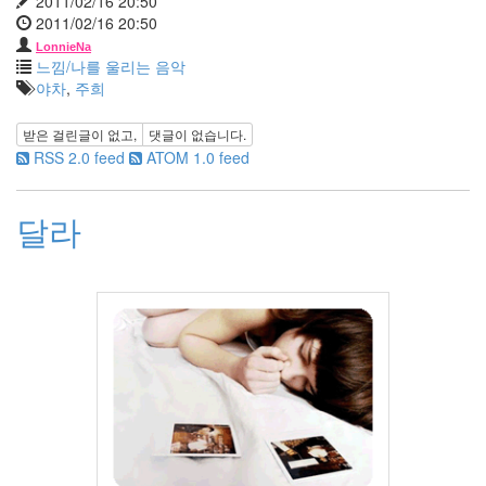
2011/02/16 20:50
6
2011/02/16 20:50
월
1
LonnieNa
느낌/나를 울리는 음악
2005
야차
,
주희
년
7
받은 걸린글이 없고,
댓글이 없습니다.
월
RSS 2.0 feed
ATOM 1.0 feed
4
2005
년
달라
8
월
1
2005
년
9
월
3
2005
년
10
월
5