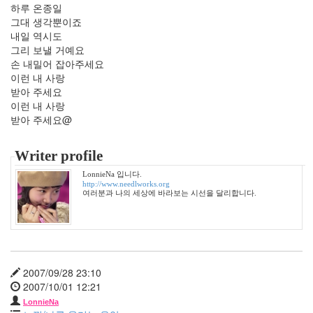
3
하루 온종일
2009
그대 생각뿐이죠
년
내일 역시도
10
그리 보낼 거예요
월
손 내밀어 잡아주세요
1
이런 내 사랑
2009
받아 주세요
년
이런 내 사랑
11
받아 주세요@
월
4
Writer profile
2009
년
LonnieNa 입니다.
http://www.needlworks.org
12
여러분과 나의 세상에 바라보는 시선을 달리합니다.
월
3
2010
년
34
2010
2007/09/28 23:10
년
2007/10/01 12:21
1
LonnieNa