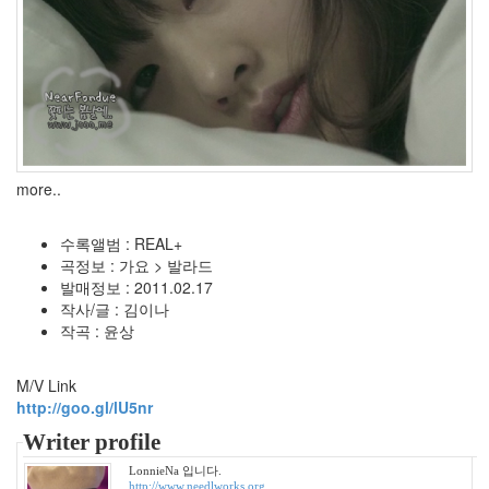
Day
UMPC
JOOO
xml
희
망
술
more..
Notices
수록앨범 : REAL+
곡정보 : 가요 > 발라드
멍
발매정보 : 2011.02.17
멍
작사/글 : 김이나
이
작곡 : 윤상
들
의
M/V Link
우
http://goo.gl/lU5nr
정
By
Writer profile
LonnieNa
LonnieNa 입니다.
http://www.needlworks.org