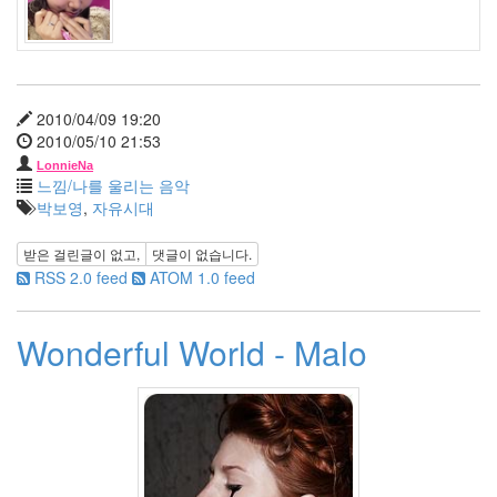
월
9
2007
년
4
월
2010/04/09 19:20
10
2010/05/10 21:53
2007
LonnieNa
년
느낌/나를 울리는 음악
5
박보영
,
자유시대
월
2
받은 걸린글이 없고,
댓글이 없습니다.
2007
RSS 2.0 feed
ATOM 1.0 feed
년
6
월
Wonderful World - Malo
3
2007
년
7
월
11
2007