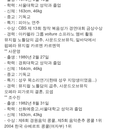
2012
- 학력 : 서울대학교 성악과 졸업
년
- 신체 : 163cm, 46kg
4
- 종교 : 기독교
월
- 특기 : 피아노 연주
1
- 수상 : CBS 제 13회 창작 복음성가 경연대회 금상수상
2012
- 경력 : 아카펠라 그룹 voiture 소프라노 멤버 활동
년
뮤지컬 노틀담의 곱추, 사운드오브뮤직, 밑바닥에서
5
팝페라 뮤지컬 카르멘 카르멘역
월
** 사문영
0
- 출생 : 1980년 2월 27일
2012
- 학력 : 경희대학교 성악과 졸업
년
- 신체 : 164cm, 46kg
6
- 종교 : 기독교
월
- 특기 : 성우 목소리연기(한때 성우 지망생이였음...)
0
- 경력 : 뮤지컬 노틀담의 곱추, 사운드오브뮤직
2012
오페라 피가로의 결혼, 요셉
년
** 조수진
7
- 출생 : 1982년 8월 31일
월
- 학력 : 선화예중고,서울대학교 성악과 졸업
1
- 신체 : 163cm, 43kg
2012
- 수상 : 제6회 경원음악 콩쿨, 제5회 음악춘추 콩쿨 1위
년
2004 한국 슈베르트 콩쿨(여자부) 1위