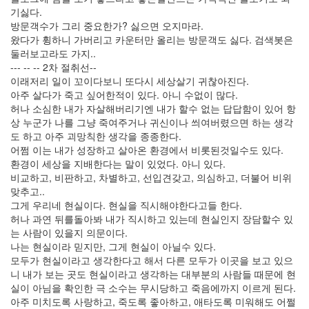
년
기싫다.
83
방문객수가 그리 중요한가? 싫으면 오지마라.
2007
왔다가 휭하니 가버리고 카운터만 올리는 방문객도 싫다. 검색봇은
년
둘러보고라도 가지..
1
--- -- -- 2차 절취선--
월
이래저리 일이 꼬이다보니 또다시 세상살기 귀찮아진다.
14
아주 살다가 죽고 싶어한적이 있다. 아니 수없이 많다.
2007
허나 소심한 내가 자살해버리기엔 내가 할수 없는 답답함이 있어 항
년
상 누군가 나를 그냥 죽여주거나 귀신이나 씌여버렸으면 하는 생각
2
도 하고 아주 괴망칙한 생각을 종종한다.
월
어쩜 이는 내가 성장하고 살아온 환경에서 비롯된것일수도 있다.
12
환경이 세상을 지배한다는 말이 있었다. 아니 있다.
2007
비교하고, 비판하고, 차별하고, 선입견갖고, 의심하고, 더불어 비위
년
맞추고..
3
그게 우리네 현실이다. 현실을 직시해야한다고들 한다.
월
허나 과연 뒤를돌아봐 내가 직시하고 있는데 현실인지 장담할수 있
9
는 사람이 있을지 의문이다.
2007
나는 현실이라 믿지만, 그게 현실이 아닐수 있다.
년
모두가 현실이라고 생각한다고 해서 다른 모두가 이곳을 보고 있으
4
니 내가 보는 곳도 현실이라고 생각하는 대부분의 사람들 때문에 현
월
실이 아님을 확인한 극 소수는 무시당하고 죽음에까지 이르게 된다.
10
아주 미치도록 사랑하고, 죽도록 좋아하고, 애타도록 미워해도 어쩔