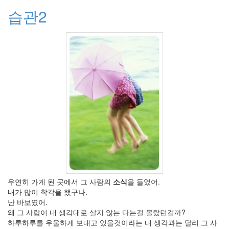
9
습관2
월
5
2007
년
10
월
5
2007
년
11
월
6
2007
년
12
월
3
우연히 가게 된 곳에서 그 사람의
소식
을 들었어.
2008
내가 많이 착각을 했구나.
년
난 바보였어.
51
왜 그 사람이 내
생각
대로 살지 않는 다는걸 몰랐던걸까?
2008
하루하루를 우울하게 보내고 있을것이라는 내 생각과는 달리 그 사
년