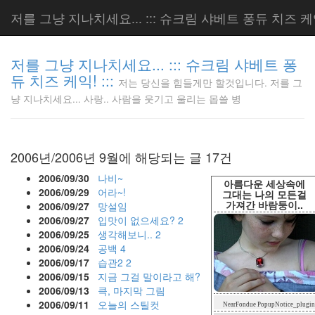
저를 그냥 지나치세요... ::: 슈크림 샤베트 퐁듀 치즈 케익!
저를 그냥 지나치세요... ::: 슈크림 샤베트 퐁
듀 치즈 케익! :::
저는 당신을 힘들게만 할것입니다. 저를 그
저는 당신
냥 지나치세요... 사랑.. 사람을 웃기고 울리는 몹쓸 병
을 힘들게
만 할것입
니다. 저
를 그냥
2006년/2006년 9월에 해당되는 글 17건
지나치세
요... 사
2006/09/30
나비~
아름다운 세상속에
랑.. 사람
2006/09/29
어라~!
그대는 나의 모든걸
가져간 바람둥이..
을 웃기고
2006/09/27
망설임
울리는 몹
2006/09/27
입맛이 없으세요?
2
쓸 병
2006/09/25
생각해보니..
2
LonnieNa
2006/09/24
공백
4
2006/09/17
습관2
2
2006/09/15
지금 그걸 말이라고 해?
2006/09/13
큭, 마지막 그림
Tag
2006/09/11
오늘의 스틸컷
NearFondue PopupNotice_plugin
Cloud