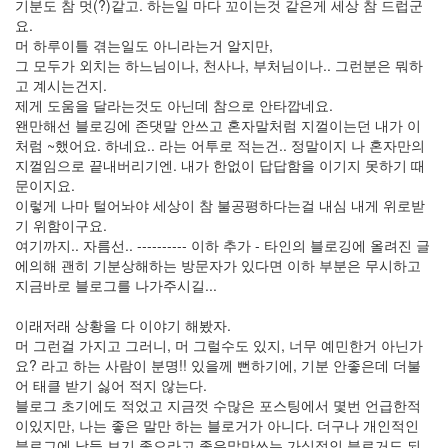
월
기분도 참 멋(?)같고. 하는일 마다 꼬이는것 같은게 세상 참 드럽군
26
요.
2006
머 하루이틀 겪는일도 아니라는거 알지만,
년
그 모두가 외치는 하느님이나, 천사나, 부처님이나.. 그런분은 뭐하
9
고 계시는건지.
월
제게 도움을 달라는것도 아닌데 참으로 안타깝네요.
17
왠만해선 블로깅에 존댓말 안쓰고 혼자말처럼 지껄이는던 내가 이
2006
처럼 ~했어요. 하네요.. 라는 어투로 적는건.. 정말이지 나 혼자만의
년
지껄임으로 끝내버리기엔. 내가 한없이 답답함을 이기지 못하기 때
10
문이지요.
월
이렇게 나마 털어놔야 세상이 참 불공평하다는걸 내심 내게 위로받
22
기 위함이구요.
2006
여기까지.. 자름선.. ---------- 이하 추가 - 타인의 블로깅에 올려진 글
년
에의해 괜히 기분상해하는 방문자가 있다면 이하 부분은 무시하고
11
지금바로 블로그를 나가주시길...
월
23
이래저래 상황을 다 이야기 해봤자.
2006
머 그런걸 가지고 그러니, 머 그럴수도 있지, 너무 예민한거 아닌가
년
요? 라고 하는 사람이 분명!! 있을께 뻔하기에, 기분 안좋은데 더불
12
어 태클 받기 싫어 적지 않는다.
월
블로그 초기에도 적었고 지금껏 수많은 포스팅에서 몇번 언급한적
14
이있지만, 나는 좋은 말만 하는 블로거가 아니다. 더구나 개인적인
2007
블로그에 남들 보기 좋으라고 좋은말만쓰는 가식적인 블로거도 되