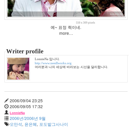
포
토
앨
범
550 x 309 pixels
215
예~ 표정 쥑이네.
여
more…
행
14
풍
Writer profile
경
LonnieNa 입니다.
13
http://www.needlworks.org
우
여러분과 나의 세상에 바라보는 시선을 달리합니다.
리
네
습
관
4
2006/09/04 23:25
쫄
2006/09/05 17:32
랑
이
LonnieNa
2006년/2006년 9월
똥
오만석
,
윤은혜
,
포도밭그사나이
글
이