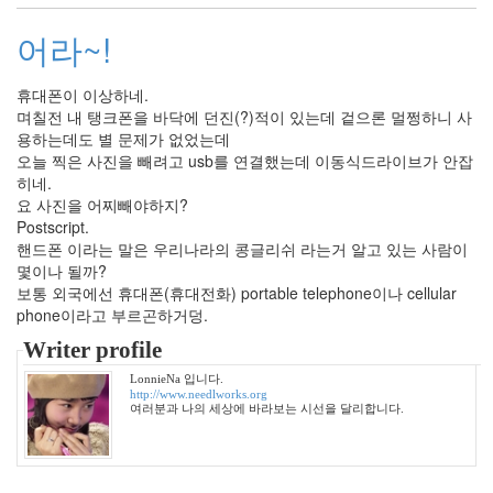
절
어라~!
망
Notices
휴대폰이 이상하네.
며칠전 내 탱크폰을 바닥에 던진(?)적이 있는데 겉으론 멀쩡하니 사
멍
용하는데도 별 문제가 없었는데
멍
오늘 찍은 사진을 빼려고 usb를 연결했는데 이동식드라이브가 안잡
이
히네.
들
요 사진을 어찌빼야하지?
의
Postscript.
우
핸드폰 이라는 말은 우리나라의 콩글리쉬 라는거 알고 있는 사람이
정
몇이나 될까?
By
보통 외국에선 휴대폰(휴대전화) portable telephone이나 cellular
LonnieNa
phone이라고 부르곤하거덩.
Writer profile
나
랑
LonnieNa 입니다.
http://www.needlworks.org
똑
여러분과 나의 세상에 바라보는 시선을 달리합니다.
같
이
닮
은