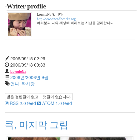
10
Writer profile
월
LonnieNa 입니다.
3
http://www.needlworks.org
2008
여러분과 나의 세상에 바라보는 시선을 달리합니다.
년
11
월
1
2008
2006/09/15 02:29
년
2006/09/18 09:33
12
LonnieNa
월
2006년/2006년 9월
7
언니
,
짝사랑
2009
년
받은 걸린글이 없고,
댓글이 없습니다.
31
RSS 2.0 feed
ATOM 1.0 feed
2009
년
1
큭, 마지막 그림
월
4
2009