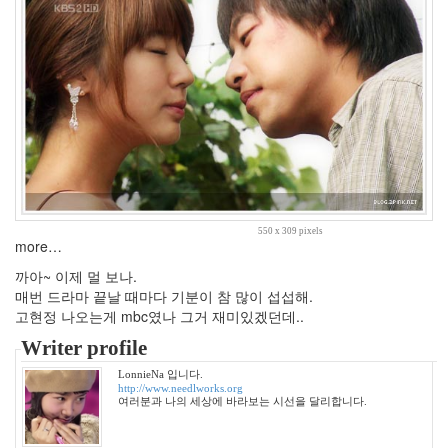
년
2
월
2
2009
년
3
월
4
2009
년
4
550 x 309 pixels
more…
월
2
까아~ 이제 멀 보나.
2009
매번 드라마 끝날 때마다 기분이 참 많이 섭섭해.
년
고현정 나오는게 mbc였나 그거 재미있겠던데..
5
Writer profile
월
3
LonnieNa 입니다.
2009
http://www.needlworks.org
여러분과 나의 세상에 바라보는 시선을 달리합니다.
년
6