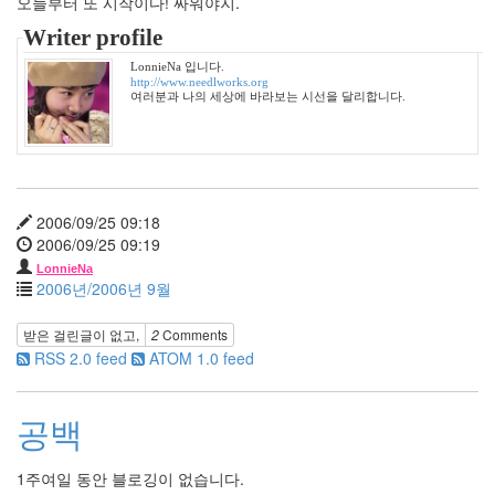
오늘부터 또 시작이다! 싸워야지.
년
Writer profile
4
월
LonnieNa 입니다.
25
http://www.needlworks.org
여러분과 나의 세상에 바라보는 시선을 달리합니다.
2006
년
5
월
21
2006
2006/09/25 09:18
년
2006/09/25 09:19
6
LonnieNa
월
2006년/2006년 9월
1
2006
받은 걸린글이 없고,
2
Comments
년
RSS 2.0 feed
ATOM 1.0 feed
7
월
21
공백
2006
년
8
1주여일 동안 블로깅이 없습니다.