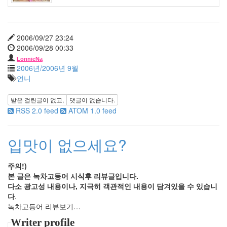
4
2005
년
8
2006/09/27 23:24
월
2006/09/28 00:33
1
LonnieNa
2005
2006년/2006년 9월
년
언니
9
월
받은 걸린글이 없고,
댓글이 없습니다.
3
RSS 2.0 feed
ATOM 1.0 feed
2005
년
10
입맛이 없으세요?
월
5
주의!)
2005
본 글은 녹차고등어 시식후 리뷰글입니다.
년
다소 광고성 내용이나, 지극히 객관적인 내용이 담겨있을 수 있습니
11
다
.
월
녹차고등어 리뷰보기…
3
2005
Writer profile