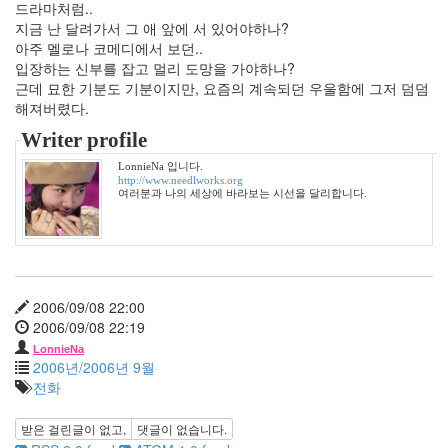
3
드라마처럼..
2012
지금 난 달려가서 그 애 앞에 서 있어야하나?
년
아주 멜로나 코메디에서 보던..
1
입장하는 신부를 잡고 멀리 도망을 가야하나?
월
근데 묘한 기분도 기분이지만, 요즘의 계속되던 우울함에 그저 덤덤
3
해져버렸다.
2012
Writer profile
년
2
LonnieNa 입니다.
http://www.needlworks.org
월
여러분과 나의 세상에 바라보는 시선을 달리합니다.
1
2012
년
3
월
1
2006/09/08 22:00
2012
2006/09/08 22:19
년
LonnieNa
4
2006년/2006년 9월
월
전화
1
2012
받은 걸린글이 없고,
댓글이 없습니다.
년