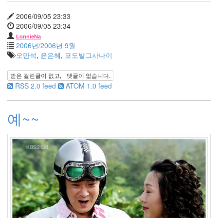
뱅
크
2006/09/05 23:33
37
2006/09/05 23:34
Design
LonnieNa
0
2006년/2006년 9월
Tatter
오만석
,
윤은혜
,
포도밭그사나이
Skin
10
받은 걸린글이 없고,
댓글이 없습니다.
Web
RSS 2.0 feed
ATOM 1.0 feed
10
Apple
예~~
1
Tatter
Tip
10
Life/Food
3
etc
2
web
clips
1