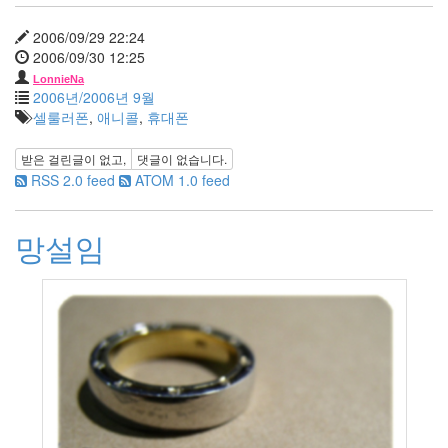
딸
By
2006/09/29 22:24
LonnieNa
2006/09/30 12:25
LonnieNa
사
2006년/2006년 9월
랑
셀룰러폰
,
애니콜
,
휴대폰
의
조
받은 걸린글이 없고,
댓글이 없습니다.
건
RSS 2.0 feed
ATOM 1.0 feed
By
LonnieNa
망설임
Find!
Categories
전
체
1002
2004
년
48