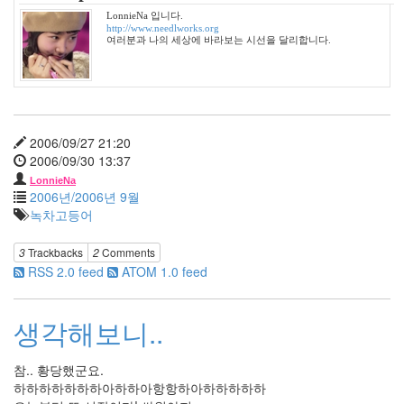
년
12
LonnieNa 입니다.
http://www.needlworks.org
월
여러분과 나의 세상에 바라보는 시선을 달리합니다.
27
2006
년
292
2006
2006/09/27 21:20
년
2006/09/30 13:37
1
월
LonnieNa
2006년/2006년 9월
42
녹차고등어
2006
년
2
3
Trackbacks
2
Comments
월
RSS 2.0 feed
ATOM 1.0 feed
45
2006
생각해보니..
년
3
월
참.. 황당했군요.
35
하하하하하하하아하하아항항하아하하하하하
2006