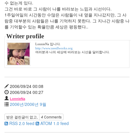
2007
수 없는게 있다.
년
그건 바로 바로 그 사람이 나를 바라보는 느낌과 시선이다.
5
1주일여일의 시간동안 수많은 사람들이 내 옆을 지나갔지만, 그 사
월
람중 대부분의 사람들은 나를 기억하지 못한다. 그 지나간 사람중 나
2
를 기억할수 있는 확율만큼 세상은 평등했다..
2007
Writer profile
년
6
LonnieNa 입니다.
http://www.needlworks.org
월
여러분과 나의 세상에 바라보는 시선을 달리합니다.
3
2007
년
7
월
2006/09/24 00:08
11
2006/09/24 00:27
2007
년
LonnieNa
2006년/2006년 9월
8
월
3
받은 걸린글이 없고,
4
Comments
2007
RSS 2.0 feed
ATOM 1.0 feed
년