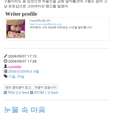
구름이라도 좀 있었으면 하늘인줄 금방 알아볼건데 구름도 없어 그
0
냥 토토샵으로 그라데이션 땡긴줄 알겠어.
2019
년
Writer profile
1
LonnieNa 입니다.
2020
http://www.needlworks.org
년
여러분과 나의 세상에 바라보는 시선을 달리합니다.
2
2021
년
8
느
2006/09/07 17:13
낌
2006/09/07 17:28
88
LonnieNa
원
2006년/2006년 9월
하
가을
,
하늘
고
원
받은 걸린글이 없고,
댓글이 없습니다.
하
RSS 2.0 feed
ATOM 1.0 feed
는
2
시
눈물 속 마음
네