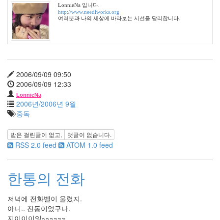
4
LonnieNa 입니다.
2011
http://www.needlworks.org
년
여러분과 나의 세상에 바라보는 시선을 달리합니다.
4
월
6
2011
년
2006/09/09 09:50
5
2006/09/09 12:33
월
LonnieNa
2
2006년/2006년 9월
2011
중독
년
6
받은 걸린글이 없고,
댓글이 없습니다.
월
RSS 2.0 feed
ATOM 1.0 feed
3
2011
년
한통의 전화
7
월
5
저녁에 전화벨이 울렸지.
2011
아니.. 진동이었구나.
년
지이이이잉~~~~~~