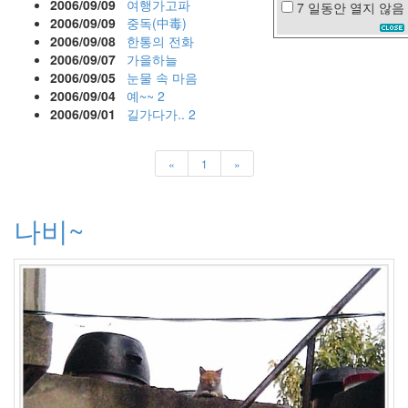
2006/09/09
여행가고파
7 일동안
열지 않음
시
2006/09/09
중독(中毒)
골
2006/09/08
한통의 전화
2006/09/07
가을하늘
디
버
2006/09/05
눈물 속 마음
그
2006/09/04
예~~
2
하
2006/09/01
길가다가..
2
우
징
미
«
1
»
녀
들
의
나비~
수
다
마
이
그
레
이
터
부
재