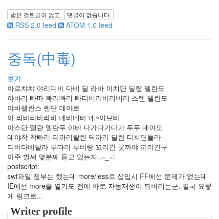
2010
년
받은 걸린글이 없고,
댓글이 없습니다.
12
RSS 2.0 feed
ATOM 1.0 feed
월
10
중독(中毒)
2011
년
48
보기
2011
아르챠챠 야리디비 다비 딜 라바 이치단 딜랑 델란도
년
아바리 빠따 빠리빠리 빠디비리비리비리 스텐 델란도
1
야바렐란스 렌단 데야로
월
아 라바라바라바 데바데바 데~야브바
10
아스단 델란 델란두 야바 다가다가다가 두두 데야도
2011
데야착 착빠리 디까리랄란 딕까리 딜란 디치단둘라
년
디비다비달라 루따리 루비랑 꼬리간 굿까야 끼리간구
2
아주 벌써 몇분째 듣고 있는지..=_=;
월
postscript.
7
swf파일 첨부는 했는데 more/less로 삽입시 FF에선 문제가 없는데
2011
IE에선 more를 열기도 전에 바로 자동재생이 되버리는군. 결국 요렇
년
게 링크로...
3
월
Writer profile