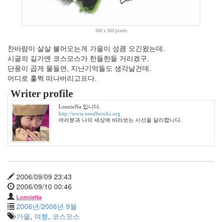
월
3
2010
360 x 360 pixels
년
8
찬바람이 살살 불어오는게 가을이 성큼 오긴왔는데.
월
시골의 길가엔 코스모스가 한들한들 거리겠구.
0
단풍이 곱게 물들면, 지난기억들도 생각날건데.
2010
어디로 훌쩍 떠나버리고프다.
년
Writer profile
9
월
LonnieNa 입니다.
http://www.needlworks.org
4
여러분과 나의 세상에 바라보는 시선을 달리합니다.
2010
년
10
월
3
2006/09/09 23:43
2010
2006/09/10 00:46
년
11
LonnieNa
2006년/2006년 9월
월
가을
,
여행
,
코스모스
5