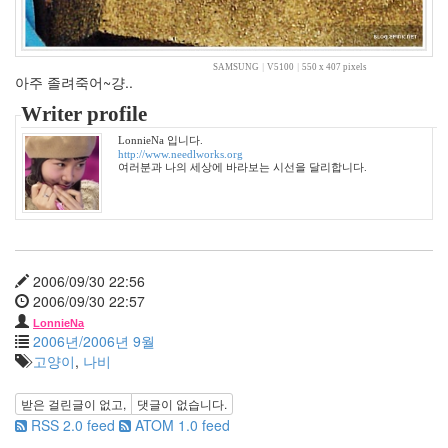
요
리
얼
SAMSUNG
|
V5100
|
550 x 407 pixels
음
아주 졸려죽어~걍..
IE
Writer profile
스
티
LonnieNa 입니다.
http://www.needlworks.org
커
여러분과 나의 세상에 바라보는 시선을 달리합니다.
손
톱
양
파
김
2006/09/30 22:56
사
2006/09/30 22:57
랑
LonnieNa
샴
2006년/2006년 9월
푸
고양이
,
나비
전
화
받은 걸린글이 없고,
댓글이 없습니다.
이
RSS 2.0 feed
ATOM 1.0 feed
혁
재