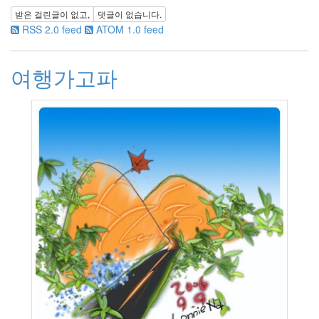
2010
받은 걸린글이 없고,
댓글이 없습니다.
년
RSS 2.0 feed
ATOM 1.0 feed
3
월
0
여행가고파
2010
년
4
월
0
2010
년
5
월
3
2010
년
6
월
2
2010
년
7