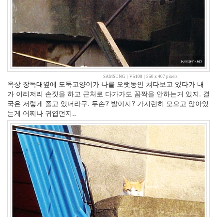
자
투
표
단
풍
외
과
의
사
SAMSUNG
|
V5100
|
550 x 407 pixels
봉
옥상 장독대옆에 도둑고양이가 나를 오랫동안 쳐다보고 있다가 내
달
가 이리저리 손짓을 하고 근처로 다가가도 꼼짝을 안하는거 있지. 결
희
국은 저렇게 졸고 있더라구. 두손? 발이지? 가지런히 모으고 앉아있
선
는게 어찌나 귀엽던지..
입
견
수
박
화
채
종
아
리
솔
로
탈
출