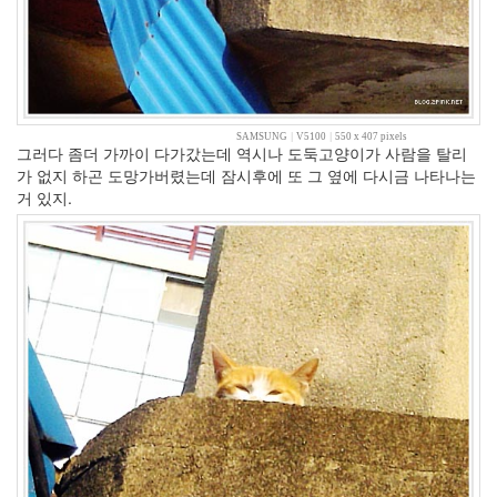
큐
미
Q3
플
러
스
KT
SAMSUNG
|
V5100
|
550 x 407 pixels
그러다 좀더 가까이 다가갔는데 역시나 도둑고양이가 사람을 탈리
캠
가 없지 하곤 도망가버렸는데 잠시후에 또 그 옆에 다시금 나타나는
핑
거 있지.
브
라
운
아
이
드
걸
스
일
옥
지
영
자
존
심