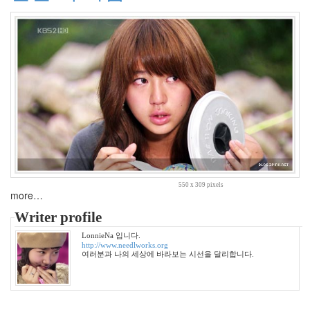
마
스
토
리
22
나
를
울
리
는
음
악
41
스
550 x 309 pixels
크
more…
랩
Writer profile
21
그
LonnieNa 입니다.
http://www.needlworks.org
외
여러분과 나의 세상에 바라보는 시선을 달리합니다.
2
데
이
터