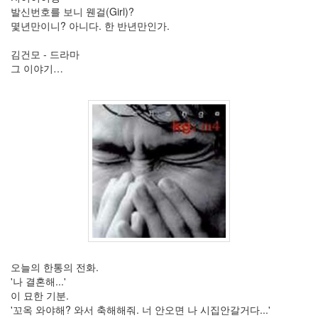
8
발신번호를 보니 웬걸(Girl)?
월
몇년만이니? 아니다. 한 반년만인가.
1
2011
김건모 - 드라마
년
그 이야기…
9
월
1
2011
년
10
월
3
2011
년
11
월
3
2011
오늘의 한통의 전화.
년
'나 결혼해...'
12
이 묘한 기분.
월
'꼬옥 와야해? 와서 축해해줘. 너 안오면 나 시집안갈거다...'