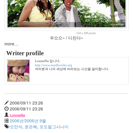
년
11
월
4
2009
년
550 x 309 pixels
우으으~ / 디진다~
12
more…
월
3
Writer profile
2010
LonnieNa 입니다.
년
http://www.needlworks.org
34
여러분과 나의 세상에 바라보는 시선을 달리합니다.
2010
년
1
월
2
2006/09/11 23:26
2010
2006/09/11 23:26
년
LonnieNa
2
2006년/2006년 9월
월
오만석
,
윤은혜
,
포도밭그사나이
2