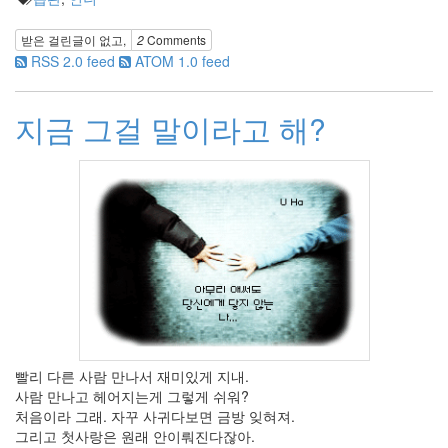
3
2008
받은 걸린글이 없고,
2
Comments
년
RSS 2.0 feed
ATOM 1.0 feed
6
월
7
지금 그걸 말이라고 해?
2008
년
7
월
3
2008
년
8
월
2
2008
년
9
빨리 다른 사람 만나서 재미있게 지내.
월
사람 만나고 헤어지는게 그렇게 쉬워?
2
처음이라 그래. 자꾸 사귀다보면 금방 잊혀져.
2008
그리고 첫사랑은 원래 안이뤄진다잖아.
년