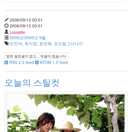
월
1
2009
년
2006/09/13 00:01
7
2006/09/13 00:01
월
LonnieNa
1
2006년/2006년 9월
2009
오만석
,
옥지영
,
윤은혜
,
포도밭그사나이
년
8
받은 걸린글이 없고,
댓글이 없습니다.
월
RSS 2.0 feed
ATOM 1.0 feed
3
2009
년
오늘의 스틸컷
9
월
3
2009
년
10
월
1
2009