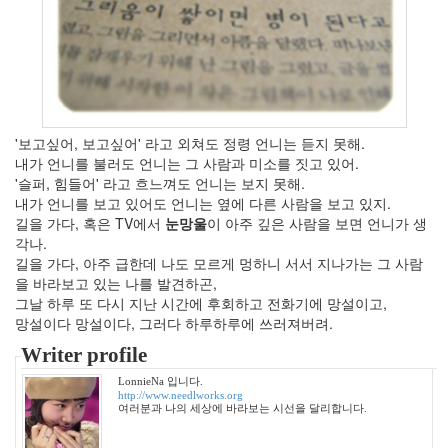
2004
년
7
월
14
2004
년
'보고싶어, 보고싶어' 라고 외쳐도 정령 언니는 듣지 못해.
8
내가 언니를 불러도 언니는 그 사람과 미소를 짓고 있어.
월
'슬퍼, 힘들어' 라고 흐느껴도 언니는 보지 못해.
34
내가 언니를 보고 있어도 언니는 옆에 다른 사람을 보고 있지.
2005
길을 가다, 혹은 TV에서
눈망울
이 아주 깊은 사람을 보면 언니가 생
년
각나.
44
길을 가다, 아주 급한데 나도 모르게 멍하니 서서 지나가는 그 사람
2005
을 바라보고 있는 나를 발견하곤,
년
그날 하루 또 다시 지난 시간에 후회하고 전화기에 망설이고,
6
망설이다 망설이다, 그러다 하루하루에 쓰러져버려.
월
Writer profile
1
2005
LonnieNa 입니다.
년
http://www.needlworks.org
여러분과 나의 세상에 바라보는 시선을 달리합니다.
7
월