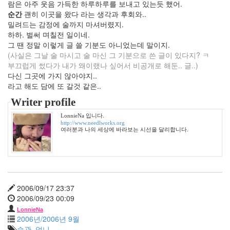
람은 아주 웃음 가득한 하루하루를 보내고 있는듯 했어.
1
순간
괜히 이곳을 왔다 라는 생각과 후회와..
월
밀려드는 감정에 술까지 마셔버렸지.
6
하하. 벌써 며칠전 일이네.
2008
그 땐 정말 이렇게 글 쓸 기분도 아니었는데 말이지.
년
(사실은 그날 술 마시고 술 마신 그 기분으로 쓴 글이 있다지? ㅋ
2
부끄럽게 썼다가 내가 왜이랬나 싶어서 비공개로 해둔.. 글..)
월
다신 그곳에 가지 않아야지..
7
라고 해도 담에 또 갈것 같은..
2008
년
Writer profile
3
LonnieNa 입니다.
월
http://www.needlworks.org
6
여러분과 나의 세상에 바라보는 시선을 달리합니다.
2008
년
4
월
4
2006/09/17 23:37
2008
2006/09/23 00:09
년
LonnieNa
5
2006년/2006년 9월
월
습관
,
언니