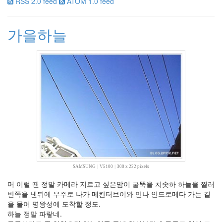
RSS 2.0 feed
ATOM 1.0 feed
5
월
0
가을하늘
2012
년
6
월
0
2012
년
7
월
1
2012
년
8
월
SAMSUNG
|
V5100
|
300 x 222 pixels
0
머 이럴 땐 정말 카메라 지르고 싶은맘이 굴뚝을 치솟하 하늘을 찔러
2012
반쪽을 낸뒤에 우주로 나가 메칸터브이와 만나 안드로메다 가는 길
년
을 물어 명왕성에 도착할 정도.
9
하늘 정말 파랗네.
월