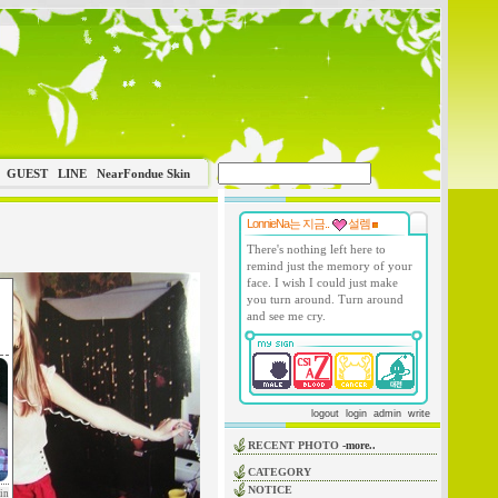
GUEST
LINE
NearFondue Skin
LonnieNa는 지금..
설렘
There's nothing left here to
remind just the memory of your
face. I wish I could just make
you turn around. Turn around
and see me cry.
logout
login
admin
write
RECENT PHOTO
-more..
CATEGORY
NOTICE
in