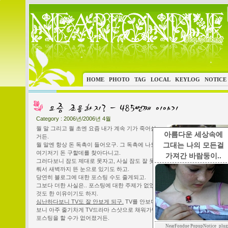
HOME
PHOTO
TAG
LOCAL
KEYLOG
NOTICE
Category :
2006년/2006년 4월
월 말 그리고 월 초엔 요즘 내가 계속 기가 죽어살
아름다운 세상속에
거든.
그대는 나의 모든걸
월 말엔 항상 돈 독촉이 들어오구. 그 독촉에 나도
여기저기 돈 구할데를 찾아다니고.
가져간 바람둥이..
그러다보니 잠도 제대로 못자고, 사실 잠도 잘 못이
뤄서 새벽까지 뜬 눈으로 있기도 하고.
당연히 블로그에 대한 포스팅 수도 줄게되고.
그보다 더한 사실은.. 포스팅에 대한 주제가 없었던
것도 한 이유이기도 하지.
심난하다보니 TV도 잘 안보게 되구.
TV를 안보다
보니 아주 줄기차게 TV드라마 스샷으로 채워가던
포스팅을 할 수가 없어졌거든.
NearFondue PopupNotice_plug