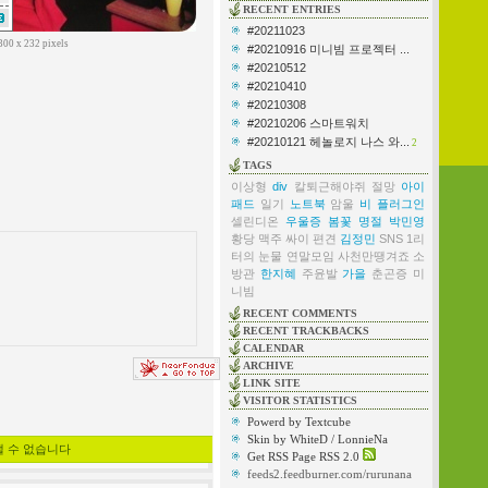
RECENT ENTRIES
#20211023
300 x 232 pixels
#20210916 미니빔 프로젝터 ...
#20210512
#20210410
#20210308
#20210206 스마트워치
#20210121 헤놀로지 나스 와...
2
TAGS
이상형
div
칼퇴근해야쥐
절망
아이
패드
일기
노트북
암울
비
플러그인
셀린디온
우울증
봄꽃
명절
박민영
황당
맥주
싸이
편견
김정민
SNS
1리
터의 눈물
연말모임
사천만땡겨죠
소
방관
한지혜
주윤발
가을
춘곤증
미
니빔
RECENT COMMENTS
RECENT TRACKBACKS
CALENDAR
ARCHIVE
LINK SITE
VISITOR STATISTICS
Powerd by Textcube
Skin by WhiteD / LonnieNa
낼 수 없습니다
Get RSS Page RSS 2.0
feeds2.feedburner.com/rurunana