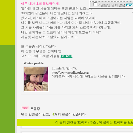
아주 내가 초라해보였던게.
7 일동안
열지 않음
얼마전 내 그 시골에 예비군 훈련 받으러 갔었는데.
30여명이 왔었는데. 나중에 끝나고 집에 가려고 나
왔더니, 버스타려고 걸어가는 사람은 나밖에 없더라.
나이를 보면 나보다 어리거나 내가 아마 젤 나이가 많거나 그랬을건데.
그 시골 사람들이 다들 차를 가지고 와서 스르륵 빠져나가는데.
나만 걸어가는 그 모습이 얼마나 처량해 보였는지 아니?
지금껏 나는 머하고 살았나 싶기도 하고.
또 우울증 시작인가보다.
이 상습적 우울증. 병이다 병.
고치고 고쳐도 재발 가능성
100%!!!
Writer profile
LonnieNa 입니다.
http://www.needlworks.org
여러분과 나의 세상에 바라보는 시선을 달리합니다.
우울증
받은 걸린글이 없고,
4
개의 댓글이 있습니다.
이 글의 관련글(트랙백) 주소 : 이 글에는 트랙백을 보