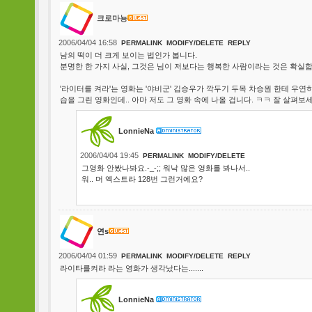
크로마뇽
2006/04/04 16:58
PERMALINK
MODIFY/DELETE
REPLY
남의 떡이 더 크게 보이는 법인가 봅니다.
분명한 한 가지 사실, 그것은 님이 저보다는 행복한 사람이라는 것은 확실합
'라이터를 켜라'는 영화는 '야비군' 김승우가 깍두기 두목 차승원 한테 우연
습을 그린 영화인데.. 아마 저도 그 영화 속에 나올 겁니다. ㅋㅋ 잘 살펴보세
LonnieNa
2006/04/04 19:45
PERMALINK
MODIFY/DELETE
그영화 안봤나봐요.-_-;; 워낙 많은 영화를 봐나서..
워.. 머 엑스트라 128번 그런거에요?
연s
2006/04/04 01:59
PERMALINK
MODIFY/DELETE
REPLY
라이타를켜라 라는 영화가 생각났다는.......
LonnieNa