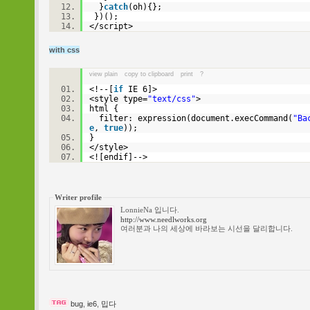
}
catch
(oh){};
})();
</script>
with css
view plain
copy to clipboard
print
?
<!--[
if
IE 6]>
<style type=
"text/css"
>
html {
filter: expression(document.execCommand(
"Ba
e
,
true
));
}
</style>
<![endif]-->
Writer profile
LonnieNa 입니다.
http://www.needlworks.org
여러분과 나의 세상에 바라보는 시선을 달리합니다.
bug
,
ie6
,
밉다