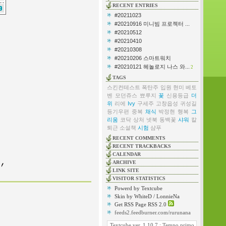
RECENT ENTRIES
#20211023
#20210916 미니빔 프로젝터 ...
#20210512
#20210410
#20210308
#20210206 스마트워치
#20210121 헤놀로지 나스 와...
2
TAGS
스킨컨테스트
폭탄주
입원
현미
베토
벤
모던쥬스
뾰루지
꽃
신용등급
더
위
리에
Ivy
구세주
고창읍성
귀성길
등기우편
중복
채식
박정현
행복
그
리움
코닥
상처
넷북
동백꽃
샤워
칼
퇴근
소설책
시험
샴푸
RECENT COMMENTS
RECENT TRACKBACKS
CALENDAR
ARCHIVE
LINK SITE
VISITOR STATISTICS
Powerd by Textcube
Skin by WhiteD / LonnieNa
Get RSS Page RSS 2.0
feeds2.feedburner.com/rurunana
Textcube ver. 1.10.7 : Tempo primo