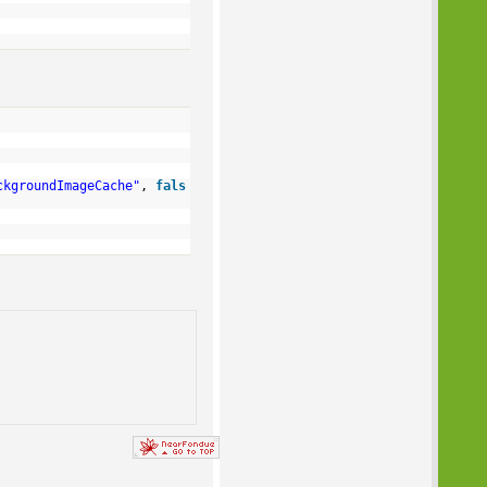
ckgroundImageCache"
,
fals