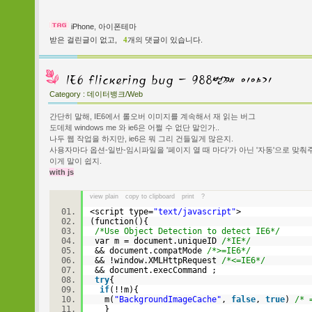
iPhone
,
아이폰테마
받은 걸린글이 없고,
4
개의 댓글이 있습니다.
Category :
데이터뱅크/Web
간단히 말해, IE6에서 롤오버 이미지를 계속해서 재 읽는 버그
도데체 windows me 와 ie6은 어쩔 수 없단 말인가..
나두 웹 작업을 하지만, ie6은 뭐 그리 건들일게 많은지.
사용자마다 옵션-일반-임시파일을 '페이지 열 때 마다'가 아닌 '자동'으로 맞춰
이게 말이 쉽지.
with js
view plain
copy to clipboard
print
?
<script type=
"text/javascript"
>
(function(){
/*Use Object Detection to detect IE6*/
var m = document.uniqueID
/*IE*/
&& document.compatMode
/*>=IE6*/
&& !window.XMLHttpRequest
/*<=IE6*/
&& document.execCommand ;
try
{
if
(!!m){
m(
"BackgroundImageCache"
,
false
,
true
)
/* 
}