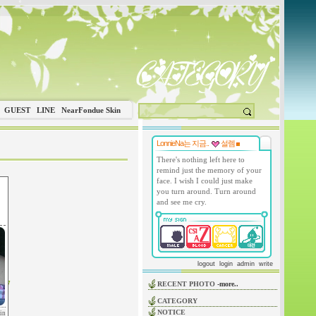
GUEST
LINE
NearFondue Skin
LonnieNa는 지금..
설렘
There's nothing left here to
remind just the memory of your
face. I wish I could just make
you turn around. Turn around
and see me cry.
logout
login
admin
write
67
RECENT PHOTO
-more..
CATEGORY
NOTICE
in