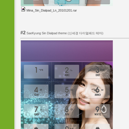
Mina_Sin_Dialpad_Ln_20101201.rar
#2
SaeKyung Sin Dialpad theme (신세경 다이얼패드 테마)