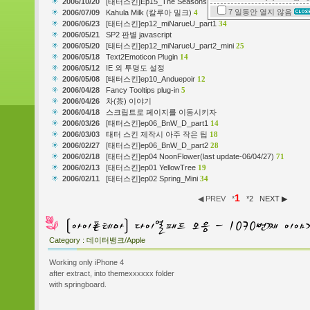
2006/10/20
[태터스킨]Ep15_The Seasons
67
7 일동안
열지 않음
2006/07/09
Kahula Milk (칼루아 밀크)
4
2006/06/23
[태터스킨]ep12_miNarueU_part1
34
2006/05/21
SP2 판별 javascript
2006/05/20
[태터스킨]ep12_miNarueU_part2_mini
25
2006/05/18
Text2Emoticon Plugin
14
2006/05/12
IE 외 투명도 설정
2006/05/08
[태터스킨]ep10_Anduepoir
12
2006/04/28
Fancy Tooltips plug-in
5
2006/04/26
차(茶) 이야기
2006/04/18
스크립트로 페이지를 이동시키자
2006/03/26
[태터스킨]ep06_BnW_D_part1
14
2006/03/03
태터 스킨 제작시 아주 작은 팁
18
2006/02/27
[태터스킨]ep06_BnW_D_part2
28
2006/02/18
[태터스킨]ep04 NoonFlower(last update-06/04/27)
71
2006/02/13
[태터스킨]ep01 YellowTree
19
2006/02/11
[태터스킨]ep02 Spring_Mini
34
1
◀ PREV
*
*
2
NEXT ▶
Category :
데이터뱅크/Apple
Working only iPhone 4
after extract, into themexxxxxx folder
with springboard.