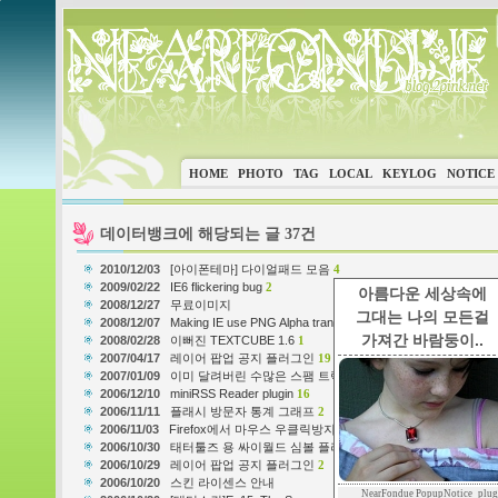
HOME
PHOTO
TAG
LOCAL
KEYLOG
NOTICE
데이터뱅크에 해당되는 글 37건
2010/12/03
[아이폰테마] 다이얼패드 모음
4
2009/02/22
IE6 flickering bug
2
아름다운 세상속에
2008/12/27
무료이미지
그대는 나의 모든걸
2008/12/07
Making IE use PNG Alpha transparency
2
가져간 바람둥이..
2008/02/28
이뻐진 TEXTCUBE 1.6
1
2007/04/17
레이어 팝업 공지 플러그인
19
2007/01/09
이미 달려버린 수많은 스팸 트랙백 쉽게 삭제를
29
2006/12/10
miniRSS Reader plugin
16
2006/11/11
플래시 방문자 통계 그래프
2
2006/11/03
Firefox에서 마우스 우클릭방지 이벤트 무시
1
2006/10/30
태터툴즈 용 싸이월드 심볼 플러그인(Last modified '06/11/26)
2006/10/29
레이어 팝업 공지 플러그인
2
2006/10/20
스킨 라이센스 안내
NearFondue PopupNotice_plug