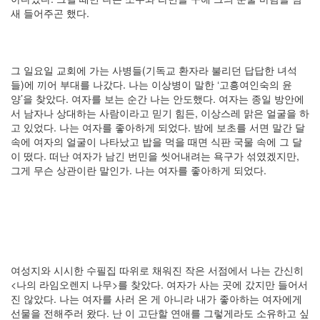
새 들어주곤 했다.
한
가
인
노
트
그 일요일 교회에 가는 사병들(기독교 환자라 불리던 답답한 녀석
북
들)에 끼어 부대를 나갔다. 나는 이상병이 말한 ‘고흥여인숙의 윤
양’을 찾았다. 여자를 보는 순간 나는 안도했다. 여자는 종일 방안에
태
서 남자나 상대하는 사람이라고 믿기 힘든, 이상스레 맑은 얼굴을 하
터
고 있었다. 나는 여자를 좋아하게 되었다. 밤에 보초를 서면 말간 달
툴
속에 여자의 얼굴이 나타났고 밥을 먹을 때면 식판 국물 속에 그 달
즈
이 떴다. 떠난 여자가 남긴 번민을 씻어내려는 욕구가 섞였겠지만,
클
그게 무슨 상관이란 말인가. 나는 여자를 좋아하게 되었다.
래
식
생
날
선
생
나
팔
여성지와 시시한 수필집 따위로 채워진 작은 서점에서 나는 간신히
꽃
<나의 라임오렌지 나무>를 찾았다. 여자가 사는 곳에 갔지만 들어서
태
진 않았다. 나는 여자를 사러 온 게 아니라 내가 좋아하는 여자에게
터
선물을 전해주러 왔다. 난 이 고단할 연애를 그렇게라도 소유하고 싶
툴