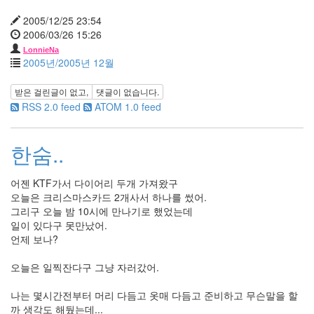
월
2005/12/25 23:54
4
2006/03/26 15:26
2009
년
LonnieNa
2005년/2005년 12월
12
월
받은 걸린글이 없고,
댓글이 없습니다.
3
RSS 2.0 feed
ATOM 1.0 feed
2010
년
34
한숨..
2010
년
1
어젠 KTF가서 다이어리 두개 가져왔구
월
오늘은 크리스마스카드 2개사서 하나를 썼어.
2
그리구 오늘 밤 10시에 만나기로 했었는데
2010
일이 있다구 못만났어.
년
언제 보나?
2
월
오늘은 일찍잔다구 그냥 자러갔어.
2
2010
나는 몇시간전부터 머리 다듬고 옷매 다듬고 준비하고 무슨말을 할
년
까 생각도 해뒀는데...