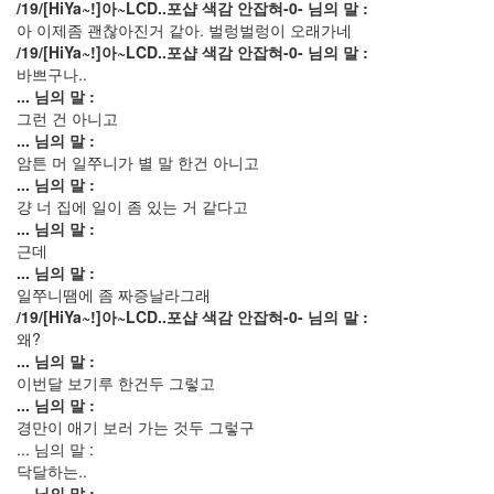
/19/[HiYa~!]아~LCD..포샵 색감 안잡혀-0- 님의 말 :
년
아 이제좀 괜찮아진거 같아. 벌렁벌렁이 오래가네
1
/19/[HiYa~!]아~LCD..포샵 색감 안잡혀-0- 님의 말 :
2020
바쁘구나..
년
... 님의 말 :
2
그런 건 아니고
2021
... 님의 말 :
년
암튼 머 일쭈니가 별 말 한건 아니고
8
... 님의 말 :
느
걍 너 집에 일이 좀 있는 거 같다고
낌
... 님의 말 :
88
근데
원
... 님의 말 :
하
일쭈니땜에 좀 짜증날라그래
고
/19/[HiYa~!]아~LCD..포샵 색감 안잡혀-0- 님의 말 :
원
왜?
하
... 님의 말 :
는
이번달 보기루 한건두 그렇고
2
... 님의 말 :
시
경만이 애기 보러 가는 것두 그렇구
네
... 님의 말 :
마
닥달하는..
스
... 님의 말 :