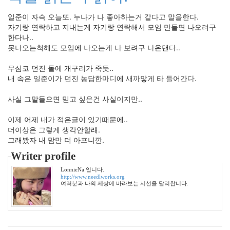
5
월
일준이 자슥 오늘또. 누나가 나 좋아하는거 같다고 말을한다.
2
자기랑 연락하고 지내는게 자기랑 연락해서 모임 만들면 나오려구
2007
한다나..
년
못나오는척해도 모임에 나오는게 나 보려구 나온댄다..
6
월
무심코 던진 돌에 개구리가 죽듯..
3
내 속은 일준이가 던진 농담한마디에 새까맣게 타 들어간다.
2007
년
사실 그말들으면 믿고 싶은건 사실이지만..
7
월
이제 어제 내가 적은글이 있기때문에..
11
더이상은 그렇게 생각안할래.
2007
그래봤자 내 맘만 더 아프니깐.
년
Writer profile
8
월
LonnieNa 입니다.
http://www.needlworks.org
3
여러분과 나의 세상에 바라보는 시선을 달리합니다.
2007
년
9
월