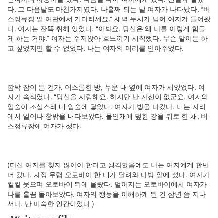
년
다. 그 다음날도 마찬가지였다. 나흘째 되는 날 여자가 나타났다. “버
8
스정류장 앞 여관에서 기다리세요.” 새벽 두시가 넘어 여자가 들어왔
월
다. 여자는 잔뜩 취해 있었다. “이봐요, 당신은 왜 나를 이렇게 힘들
1
게 하는 거야.” 여자는 주저앉아 흐느끼기 시작했다. 무슨 말이든 하
2005
고 싶었지만 할 수 없었다. 나는 여자의 머리를 안아주었다.
년
9
월
3
깜박 잠이 든 건가. 어스름한 방, 누운 내 옆에 여자가 서있었다. 여
2005
자가 속삭였다. “당신을 사랑해요. 하지만 난 자신이 없군요. 여자의
년
입술이 조심스레 내 입술에 닿았다. 여자가 방을 나갔다. 나는 자리
10
에서 일어나 창밖을 내다보았다. 물안개에 덮힌 강을 뒤로 한 채, 버
월
스정류장에 여자가 섰다.
5
2005
년
11
(다신 여자를 찾지 않아야 한다고 생각했음에도 나는 여자에게 한번
월
더 갔다. 자정 무렵 오토바이 한 대가 달려와 다방 앞에 섰다. 여자가
3
킬킬 웃으며 오토바이 뒤에 올랐다. 멀어지는 오토바이에서 여자가
2005
나를 흘끔 돌아보았다. 여자의 행동을 이해하게 된 건 삼년 쯤 지나
년
서다. 난 미숙한 인간이었다.)
12