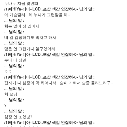
누나두 지금 몇년째
1
/19/[HiYa~!]아~LCD..포샵 색감 안잡혀-0- 님의 말 :
2011
아 가슴떨려.. 왜 누나가 그런말을 해..
년
... 님의 말 :
9
힘든 일이 점 있어서
월
... 님의 말 :
1
내 일 감당하기도 벅차고 해서
2011
... 님의 말 :
년
맘은 안 그런거나 알구있어라..
10
/19/[HiYa~!]아~LCD..포샵 색감 안잡혀-0- 님의 말 :
월
누나 나 잠만..
3
... 님의 말 :
2011
ㅇㅇ
년
/19/[HiYa~!]아~LCD..포샵 색감 안잡혀-0- 님의 말 :
11
갑자기 나 심장이 막 뛰어나서.. 숨이 가빠서 숨좀 돌리느라구..
월
... 님의 말 :
3
헉 모냥
2011
... 님의 말 :
년
?
12
... 님의 말 :
월
심장 안 조았냥?
3
/19/[HiYa~!]아~LCD..포샵 색감 안잡혀-0- 님의 말 :
2012