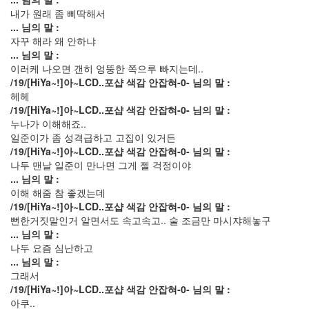
토
내가 원래 좀 삐딱해서
리
... 님의 말 :
22
자꾸 해라 왜 안하냐
나
... 님의 말 :
를
이러케 나오면 갠히 엉뚱한 쪽으루 빠지는데..
울
/19/[HiYa~!]아~LCD..포샵 색감 안잡혀-0- 님의 말 :
리
헤헤
는
/19/[HiYa~!]아~LCD..포샵 색감 안잡혀-0- 님의 말 :
음
누나가 이해해죠..
악
일준이가 좀 성격급하고 고집이 있거든
41
/19/[HiYa~!]아~LCD..포샵 색감 안잡혀-0- 님의 말 :
스
나두 맨날 일준이 만나면 그게 젤 걱정이야
크
... 님의 말 :
랩
이해 해줌 참 좋겠는데
21
/19/[HiYa~!]아~LCD..포샵 색감 안잡혀-0- 님의 말 :
그
뻔한거짓말인거 알면서도 속고속고.. 술 조금만 마시쟈해놓구
외
... 님의 말 :
2
나두 요즘 심난하고
데
... 님의 말 :
이
그래서
터
/19/[HiYa~!]아~LCD..포샵 색감 안잡혀-0- 님의 말 :
뱅
아쿠..
크