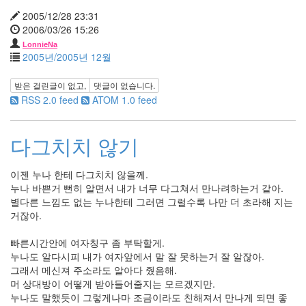
5
2007
2005/12/28 23:31
년
2006/03/26 15:26
10
LonnieNa
월
2005년/2005년 12월
5
2007
받은 걸린글이 없고,
댓글이 없습니다.
년
RSS 2.0 feed
ATOM 1.0 feed
11
월
6
다그치치 않기
2007
년
이젠 누나 한테 다그치치 않을께.
12
누나 바쁜거 뻔히 알면서 내가 너무 다그쳐서 만나려하는거 같아.
월
별다른 느낌도 없는 누나한테 그러면 그럴수록 나만 더 초라해 지는
3
거잖아.
2008
년
빠른시간안에 여자칭구 좀 부탁할게.
51
누나도 알다시피 내가 여자앞에서 말 잘 못하는거 잘 알잖아.
2008
그래서 메신져 주소라도 알아다 줬음해.
년
머 상대방이 어떻게 받아들어줄지는 모르겠지만.
1
누나도 말했듯이 그렇게나마 조금이라도 친해져서 만나게 되면 좋
월