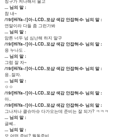
칭구가 저나해서 울고
앨
... 님의 말 :
범
참 내~
215
/19/[HiYa~!]아~LCD..포샵 색감 안잡혀-0- 님의 말 :
여
연말이라 다들 좀 그런가봐
행
... 님의 말 :
14
암튼 너두 넘 심난해 하지 말구
풍
/19/[HiYa~!]아~LCD..포샵 색감 안잡혀-0- 님의 말 :
경
응 누나도 .
13
... 님의 말 :
우
그럼 잘 자~
리
/19/[HiYa~!]아~LCD..포샵 색감 안잡혀-0- 님의 말 :
네
응..잘자.
습
... 님의 말 :
관
ㅇㅇ
4
/19/[HiYa~!]아~LCD..포샵 색감 안잡혀-0- 님의 말 :
쫄
아..
랑
/19/[HiYa~!]아~LCD..포샵 색감 안잡혀-0- 님의 말 :
이
그나저나 클슈마슈 다가오는데 준비는 잘 되가? ㅋㅋㅋ
똥
... 님의 말 :
글
글쎄..
이
... 님의 말 :
15
모 어떤 준비? 월동준비
차