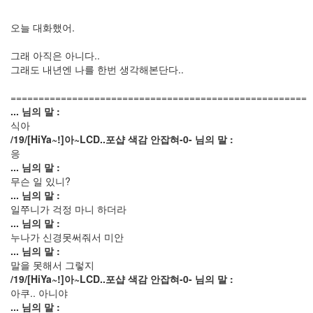
년
4
오늘 대화했어.
월
6
그래 아직은 아니다..
2011
그래도 내년엔 나를 한번 생각해본단다..
년
5
=====================================================
월
... 님의 말 :
2
식아
2011
/19/[HiYa~!]아~LCD..포샵 색감 안잡혀-0- 님의 말 :
년
응
6
... 님의 말 :
월
무슨 일 있니?
3
... 님의 말 :
2011
일쭈니가 걱정 마니 하더라
년
... 님의 말 :
7
누나가 신경못써줘서 미안
월
... 님의 말 :
5
말을 못해서 그렇지
2011
/19/[HiYa~!]아~LCD..포샵 색감 안잡혀-0- 님의 말 :
년
아쿠.. 아니야
8
... 님의 말 :
월