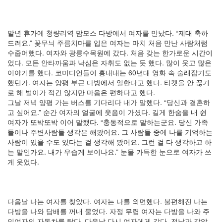
7
월
14
말년 휴가에 청량리역 맘모스 다방에서 여자를 만났다. “제대 축하
2004
드려요.” 꽃무늬 주름치마를 입은 여자는 마치 처음 만난 사람처럼
년
수줍어했다. 여자와 광릉수목원에 갔다. 처음 갖는 한가로운 시간이
8
었다. 모든 안타까움과 낙심은 자취도 없는 듯 했다. 많이 웃고 많은
월
이야기를 했다. 코미디언들이 흉내내는 60년대 영화 속 술래잡기도
34
했던가. 여자는 양평 부근 다방에서 일한다고 했다. 티켓을 안 끊기
2005
로 해 벌이가 적긴 않지만 마음은 편하다고 했다.
년
그날 저녁 양평 가는 버스를 기다리다 내가 말했다. “당신과 결혼하
44
고 싶어요.” 순간 여자의 얼굴에 웃음이 가셨다. 길게 한숨을 내 쉰
2005
여자가 또박또박 이어 말했다. “충동적으로 말하는군요. 당신 가족
년
들이나 주변사람들 생각은 해봤어요. 그 사람들 중에 나를 기억하는
6
사람이 있을 수도 있다는 걸 생각해 봤어요. 그런 걸 다 생각하고 하
월
는 말인가요. 내가 우습게 보이나요.” 눈물 가득한 눈으로 여자가 쓰
1
게 웃었다.
2005
년
7
월
다음날 나는 여자를 찾았다. 여자는 나를 외면했다. 불편해진 나는
4
다방을 나와 담배를 꺼내 물었다. 자정 무렵 여자는 다방을 나와 주
2005
인여자의 자동차를 탔다. 다음날 다시 여자에게 갔다. 전날과 같았