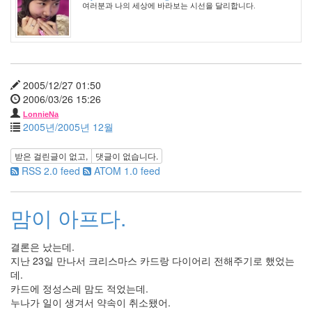
여러분과 나의 세상에 바라보는 시선을 달리합니다.
3
2008
년
11
월
1
2005/12/27 01:50
2008
2006/03/26 15:26
년
LonnieNa
12
2005년/2005년 12월
월
7
받은 걸린글이 없고,
댓글이 없습니다.
2009
RSS 2.0 feed
ATOM 1.0 feed
년
31
2009
맘이 아프다.
년
1
결론은 났는데.
월
지난 23일 만나서 크리스마스 카드랑 다이어리 전해주기로 했었는
4
데.
2009
카드에 정성스레 맘도 적었는데.
년
누나가 일이 생겨서 약속이 취소됐어.
2