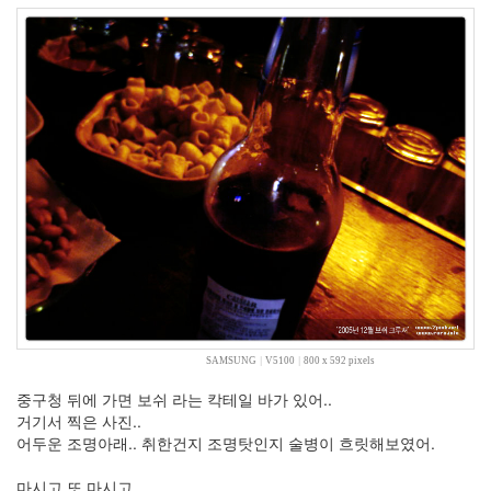
2010
년
8
월
0
2010
년
9
월
4
2010
년
10
월
3
2010
SAMSUNG
|
V5100
|
800 x 592 pixels
년
11
중구청 뒤에 가면 보쉬 라는 칵테일 바가 있어..
월
거기서 찍은 사진..
5
어두운 조명아래.. 취한건지 조명탓인지 술병이 흐릿해보였어.
2010
년
마시고 또 마시고.