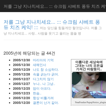
저를 그냥 지나치세요... ::: 슈크림 샤베트 퐁듀 치즈 케익!
저를 그냥 지나치세요... ::: 슈크림 샤베트 퐁
듀 치즈 케익! :::
저는 당신을 힘들게만 할것입니다. 저를 그
저는 당신
냥 지나치세요... 사랑.. 사람을 웃기고 울리는 몹쓸 병
을 힘들게
만 할것입
니다. 저
를 그냥
2005년에 해당되는 글 44건
지나치세
요... 사
2005/12/30
마리아의 기억
아름다운 세상속에
랑.. 사람
2005/12/30
새해인사
그대는 나의 모든걸
가져간 바람둥이..
을 웃기고
2005/12/29
나도 참 소심하다.
울리는 몹
2005/12/28
속을 긁는다 긁어.
쓸 병
2005/12/27
다그치치 않기
LonnieNa
2005/12/27
누나.. 나 그냥..
2005/12/25
맘이 아프다.
2005/12/23
한숨..
2005/12/20
항상 비틀거려
Tag
2005/12/20
결론이 난거 같아.
NearFondue PopupNotice_plugin
Cloud