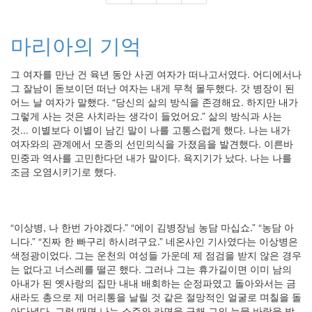
행
운
의
마리아의 기억
돈
싸
이
그 여자를 만난 건 육년 동안 사귄 여자가 떠나고서였다. 어디에서나
그 잘남이 돋보이던 떠난 여자는 내게 무척 몰두했다. 갓 병장이 된
눈
어느 날 여자가 말했다. “당신의 삶의 방식을 존경해요. 하지만 내가
된
그렇게 사는 것은 사치라는 생각이 들었어요.” 삶의 방식과 사는
장
라
것... 이별보다 이별이 남긴 말이 나를 고통스럽게 했다. 나는 내가
면
여자와의 관계에서 모종의 선민의식을 가졌음을 발견했다. 이른바
마
민중과 역사를 고민한다던 내가 말이다. 욕지기가 났다. 나는 나를
우
조금 오염시키기로 했다.
스
윤
상
공
“이상병, 나 한번 가야겠다.” “에이 김병장님 농담 마십쇼.” “농담 아
부
니다.” “진짜 한 빠구리 하시려구요.” 네온사인 기사였다는 이상병은
macbook
색정광이었다. 그는 운천의 여성들 가운데 제 점검을 받지 않은 경우
원
는 없다고 너스레를 떨곤 했다. 그러나 그는 휴가길이면 이미 남의
거
아내가 된 옛사랑의 집만 내내 배회하는 순정파였고 돌아와서는 금
리
새라도 총으로 제 머리통을 날릴 것 같은 절망적인 얼굴로 며칠을 돌
연
아다녔다. 그럴 때면 나는 소주와 라면을 구해 그의 눈물 바람을 밤
애