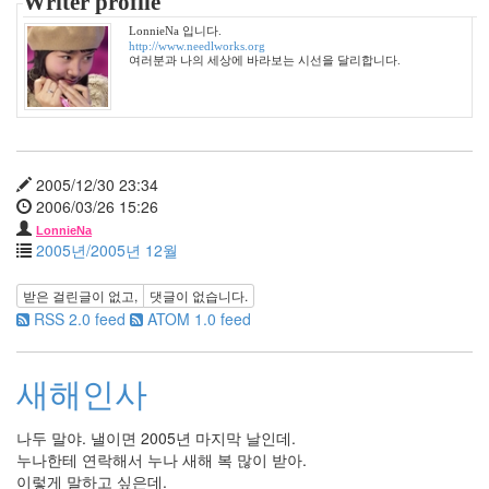
Writer profile
월
27
LonnieNa 입니다.
2006
http://www.needlworks.org
여러분과 나의 세상에 바라보는 시선을 달리합니다.
년
292
2006
년
1
월
2005/12/30 23:34
42
2006/03/26 15:26
2006
LonnieNa
년
2005년/2005년 12월
2
월
받은 걸린글이 없고,
댓글이 없습니다.
45
RSS 2.0 feed
ATOM 1.0 feed
2006
년
3
새해인사
월
35
2006
나두 말야. 낼이면 2005년 마지막 날인데.
년
누나한테 연락해서 누나 새해 복 많이 받아.
4
이렇게 말하고 싶은데.