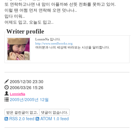
월
또 연락하고나면 내 맘이 아플까봐 선뜻 전화를 못하고 있어.
25
이럴 땐 어쩜 먼저 연락해 오면 덧나나..
2006
밉다 미워..
년
어제도 밉고, 오늘도 밉고..
5
Writer profile
월
21
LonnieNa 입니다.
http://www.needlworks.org
2006
여러분과 나의 세상에 바라보는 시선을 달리합니다.
년
6
월
1
2006
2005/12/30 23:30
년
2006/03/26 15:26
7
월
LonnieNa
2005년/2005년 12월
21
2006
년
받은 걸린글이 없고,
댓글이 없습니다.
8
RSS 2.0 feed
ATOM 1.0 feed
월
26