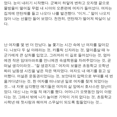
었다. 눈이 내리기 시작했다. 군복이 하얗게 변하고 모자챙 끝으로
즈
1.0
물방울이 떨어질 무렵 내 시야의 오른편에 여자가 들어섰다. 여자는
하
집게에 연탄재를 들고 나오다 나를 발견했다. “이거...” 말이 나오지
늘
않아 나는 선물만 들어 보였다. 천천히, 연탄재가 떨어져 박살이 났
다.
인
테
리
어
불
난 여자를 몇 번 더 만났다. 늘 쫓기는 시간 속에 난 여자를 알아갔
량
다. 나보다 두 살 아래라는 것, 카톨릭 신자라는 것, 열아홉살 때 누
가
군가에게 큰 상처를 입었고, 그러저러 이 길로 들어섰다는 것, 엄마
족
에겐 작은 임대아파트를 언니에겐 속셈학원을 차려주었다는 것, 곧
미
떠날 생각이라것... “잘 생겼지요.” 여자의 보물은 초등학교 오학년
샤
짜리 남동생 사진을 넣은 작은 액자였다. 여자도 내 얘기를 듣고 싶
박
어했다. 어설픈 운동권이었다는 것, 보안대의 압력으로 부대를 세 번
신
옮겨다녔다는 것, 한 여자를 떠나보낸 일로 여자를 찾게 되었다는
혜
것... 내 자못 심각했던 얘기들은 여자의 삶 앞에서 호사스런 장난이
선
었다. 대신 나는 어릴 적 얘기를 했다. 어머니가 오랫동안 많이 아팠
거
다는 것, 그래서 밖에 나가 놀아본 기억이 거의 없다는 것, 초등학교
아
사학년 때 첫사랑과 헤어져 스무살이 되도록 힘들었다는 것...
이
팟
터
치