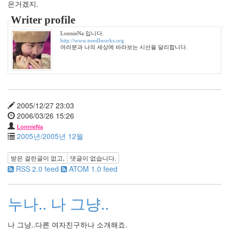
은거겠지.
6
2008
Writer profile
년
LonnieNa 입니다.
2
http://www.needlworks.org
월
여러분과 나의 세상에 바라보는 시선을 달리합니다.
7
2008
년
3
월
2005/12/27 23:03
6
2006/03/26 15:26
2008
LonnieNa
년
2005년/2005년 12월
4
월
받은 걸린글이 없고,
댓글이 없습니다.
4
RSS 2.0 feed
ATOM 1.0 feed
2008
년
5
누나.. 나 그냥..
월
3
2008
나 그냥..다른 여자친구하나 소개해죠.