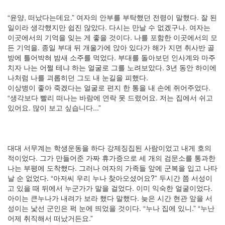
LonnieNa
“윤양, 떠났다는데요.” 여자의 안부를 부탁했던 전령이 말했다. 잘 된
일이라 생각했지만 쉽진 않았다. 다시는 만날 수 없겠구나. 여자는
사
이곳에서의 기억을 잊는 게 좋을 것이다. 나를 포함한 이곳에서의 모
랑
든 기억을. 종일 부대 뒤 개울가에 앉아 있다가 해가 지면 취사반 골
의
방에 틀어박혀 밤새 소주를 먹었다. 부대를 돌아보던 인사계와 마주
조
치자 나는 어쩔 테냐 하는 얼굴로 그를 노려보았다. 3년 동안 하이에
건
나처럼 나를 괴롭히던 그도 내 눈길을 피했다.
By
이상병이 좋아 죽겠다는 얼굴로 편지 한 통을 내 손에 쥐어주었다.
LonnieNa
“생각보다 빨리 떠나는 바람에 연락 못 드렸어요. 저는 집에서 쉬고
있어요. 많이 보고 싶습니다...”
Find!
Categories
대대 서무계는 학생운동을 하다 강제징집된 사람이었고 내게 호의
전
적이었다. 그가 만들어준 가짜 휴가증으로 세 개의 검문소를 통과한
체
나는 부평에 도착했다. 그러나 여자의 가족들 앞에 군복을 입고 나타
1002
날 순 없었다. “아저씨 우리 누나 찾아오셨어요?” 두시간 쯤 서성이
2004
고 있을 때 뒤에서 누군가가 말을 걸었다. 이미 익숙한 얼굴이었다.
년
아이는 큰누나가 내려가 보라 했다 말했다. 늦은 시간 현관 앞을 서
48
성이는 낯선 군인은 퍽 눈에 띄었을 것이다. “누나 집에 있니.” “누난
2004
어제 취직해서 떠났거든요.”
년