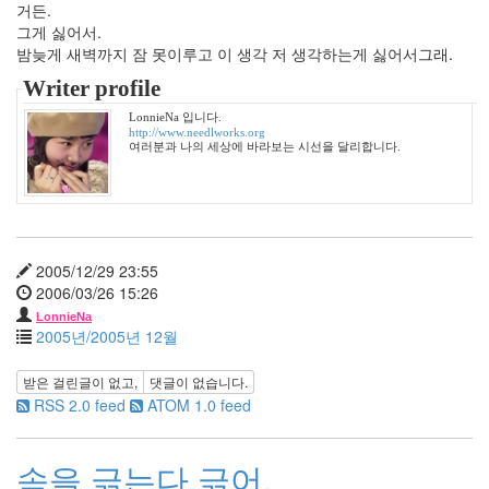
거든.
2007
그게 싫어서.
년
밤늦게 새벽까지 잠 못이루고 이 생각 저 생각하는게 싫어서그래.
1
월
Writer profile
14
LonnieNa 입니다.
2007
http://www.needlworks.org
년
여러분과 나의 세상에 바라보는 시선을 달리합니다.
2
월
12
2007
년
2005/12/29 23:55
3
2006/03/26 15:26
월
LonnieNa
9
2005년/2005년 12월
2007
년
받은 걸린글이 없고,
댓글이 없습니다.
4
RSS 2.0 feed
ATOM 1.0 feed
월
10
2007
속을 긁는다 긁어.
년