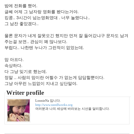
2009
밤에 전화를 했어.
년
글쎄 어제 그 남자랑 영화를 봤다는거야.
7
킹콩.. 3시간이 넘는영화였대 . 너무 놀랬다나..
월
그 남잔 좋았겠다..
1
2009
물론 문자가 내게 잘못오긴 했지만 먼저 잘 들어갔냐구 문자도 남겨
년
주는걸 보면.. 관심이 꽤 많나보다.
8
부럽다.. 나한텐 누나가 그런적이 없었는데.
월
3
맘 아프다.
2009
속상하다.
년
다 그냥 잊기로 했는데.
9
정말 .. 사람의 맘이란 어쩔수 가 없는게 답답할뿐이다.
월
그냥 아무런 느낌없이 지내고 싶단말야.
3
2009
Writer profile
년
LonnieNa 입니다.
10
http://www.needlworks.org
월
여러분과 나의 세상에 바라보는 시선을 달리합니다.
1
2009
년
11