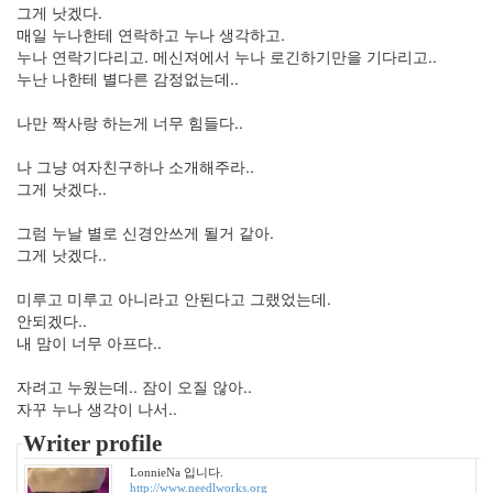
년
그게 낫겠다.
6
매일 누나한테 연락하고 누나 생각하고.
월
누나 연락기다리고. 메신져에서 누나 로긴하기만을 기다리고..
7
누난 나한테 별다른 감정없는데..
2008
년
나만 짝사랑 하는게 너무 힘들다..
7
월
나 그냥 여자친구하나 소개해주라..
3
그게 낫겠다..
2008
년
그럼 누날 별로 신경안쓰게 될거 같아.
8
그게 낫겠다..
월
2
미루고 미루고 아니라고 안된다고 그랬었는데.
2008
안되겠다..
년
내 맘이 너무 아프다..
9
월
자려고 누웠는데.. 잠이 오질 않아..
2
자꾸 누나 생각이 나서..
2008
Writer profile
년
10
LonnieNa 입니다.
월
http://www.needlworks.org