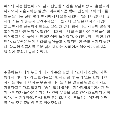
여자와 나는 한번이라도 길고 편안한 시간을 갖길 바랬다. 올림픽이
Notices
다가오자 외출외박은 일없이 미루어지곤 했다. 간신히 외박 허가를
받은 날 나는 전령 편에 여자에게 메모를 전했다. “모레 나갑니다. 몇
멍
시에 가는 게 좋을지 알려주세요.” 어쨌거나 그 일은 여자의 직업이
멍
었고 여자를 곤란하게 만들고 싶진 않았다. 함께 나간 패들이 뿔뿔이
이
흩어지고 나만 남았다. 일없이 배회하는 나를 순찰 나온 헌병들이 집
들
적거렸고 나는 골목 안 만화가게에 들어갔다. 허영만, 아니 이현세였
의
던가. 스무권은 넘게 만화를 쌓아놓고 앉았지만 한 쪽도 넘기지 못했
우
다. 약속한 일곱시를 오분 남기자 나는 자리에서 일어섰다. 여자의
정
방 앞에 군화가 놓여 있었다.
By
LonnieNa
주춤하는 나에게 누군가 다가와 손을 끌었다. “언니가 잠깐만 저쪽
나
방에서 기다리시라고 했거든요.” 반시간 쯤 후 온기 없는 빈방에 여
랑
자가 들어왔다. 여자는 무슨 큰 죄라도 지은 얼굴로 단골인데 자고
똑
가겠다고 한다고 말했다. “좀더 말해 볼테니 기다리세요.” 한시간 쯤
같
지나 여자가 돌아온 여자는 내 앞에 무릅을 꿇고 앉아 흐느끼기 시작
이
했다. “난 괜찮아요. 다시 오면 되는걸.” 나는 흔들리는 여자의 어깨
닮
를 안아주고 준비한 돈을 쥐어주었다.
은
딸
By