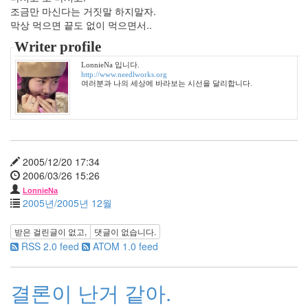
12
조금만 마신다는 거짓말 하지말자.
월
막상 먹으면 끝도 없이 먹으면서..
10
Writer profile
2011
년
LonnieNa 입니다.
48
http://www.needlworks.org
여러분과 나의 세상에 바라보는 시선을 달리합니다.
2011
년
1
월
10
2011
2005/12/20 17:34
년
2006/03/26 15:26
2
LonnieNa
월
2005년/2005년 12월
7
2011
받은 걸린글이 없고,
댓글이 없습니다.
년
RSS 2.0 feed
ATOM 1.0 feed
3
월
4
결론이 난거 같아.
2011