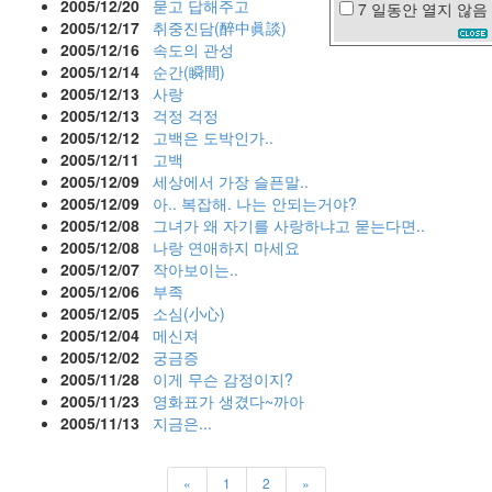
2005/12/20
묻고 답해주고
7 일동안
열지 않음
선
2005/12/17
취중진담(醉中眞談)
풍
2005/12/16
속도의 관성
기
2005/12/14
순간(瞬間)
김
2005/12/13
사랑
상
2005/12/13
걱정 걱정
경
2005/12/12
고백은 도박인가..
미
2005/12/11
고백
지
2005/12/09
세상에서 가장 슬픈말..
머
라
2005/12/09
아.. 복잡해. 나는 안되는거야?
이
2005/12/08
그녀가 왜 자기를 사랑하냐고 묻는다면..
어
2005/12/08
나랑 연애하지 마세요
캐
2005/12/07
작아보이는..
리
2005/12/06
부족
남
2005/12/05
소심(小心)
상
미
2005/12/04
메신져
자
2005/12/02
궁금증
동
2005/11/28
이게 무슨 감정이지?
차
2005/11/23
영화표가 생겼다~까아
2005/11/13
지금은...
x-
mas
향
«
1
2
»
기