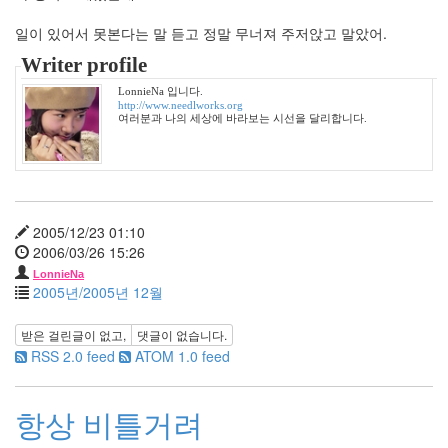
3
월
일이 있어서 못본다는 말 듣고 정말 무너져 주저앉고 말았어.
0
Writer profile
2010
년
LonnieNa 입니다.
4
http://www.needlworks.org
여러분과 나의 세상에 바라보는 시선을 달리합니다.
월
0
2010
년
5
월
2005/12/23 01:10
3
2006/03/26 15:26
2010
LonnieNa
년
2005년/2005년 12월
6
월
받은 걸린글이 없고,
댓글이 없습니다.
2
RSS 2.0 feed
ATOM 1.0 feed
2010
년
7
항상 비틀거려
월
3