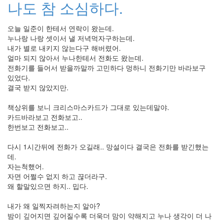
나도 참 소심하다.
2006
년
9
오늘 일준이 한테서 연락이 왔는데.
월
누나랑 나랑 셋이서 낼 저녁먹자구하는데.
17
내가 별로 내키지 않는다구 해버렸어.
2006
얼마 되지 않아서 누나한테서 전화도 왔는데.
년
전화기를 들어서 받을까말까 고민하다 멍하니 전화기만 바라보구
10
있었다.
월
결국 받지 않았지만.
22
2006
책상위를 보니 크리스마스카드가 그대로 있는데말야.
년
카드바라보고 전화보고..
11
한번보고 전화보고..
월
23
다시 1시간뒤에 전화가 오길래.. 망설이다 결국은 전화를 받긴했는
2006
데.
년
자는척했어.
12
자면 어쩔수 없지 하고 끊더라구.
월
왜 할말있으면 하지.. 밉다.
14
2007
내가 왜 일찍자려하는지 알아?
년
밤이 깊어지면 깊어질수록 더욱더 맘이 약해지고 누나 생각이 더 나
83