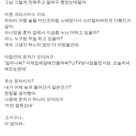
그냥 그렇게 전해주고 말려구 했었는데말야.
월
2
어젠 크리스마스 이브.
2009
차라리 어쩜 술을 마신것처럼 노래방가서 소리질러버린게 다행인거
년
같아.
3
아니었음 혼자 집에서 지금쯤 누난 머하고 있을까?
월
어느 누구랑 무얼 하고 있을까?
4
계속 그생각 하느라 맘만 더 아팠을건데.
2009
년
아침인데 문자가 오더라구.
4
'일어나써? 어제집에갈때안졸려써?난TV보다잠들었거덩..오늘저녁
월
에또눈온데'
2
2009
무슨 문자이지?
년
내가 어제 늦게 들어간거 알은건가?
5
한참을 생각했어.
월
나중에 문자가 하나더 오더라구.
3
'미안 잘못갔네'
2009
년
그거구나..
6
아 맘아파..
월
1