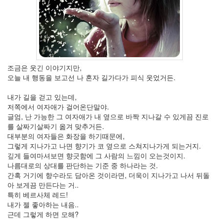
월
1
2005
년
9
월
조금은 웃긴 이야기지만,
3
오늘 내 행동을 보고선 나 혼자 길가다가 피식 웃었거든.
2005
년
내가 길을 걷고 있는데,
10
저쪽에서 여자애가 걸어온단말야.
월
글엄, 난 가능한 그 여자애가 내 옆으로 바짝 지나갈 수 있게끔 진로
5
를 살짜기살짜기 옮겨 맞추거든.
2005
대부분의 여자들은 화장을 하기때문에,
년
그렇게 지나가고 나면 향기가 코 옆으로 스쳐지나가게 되는거지.
11
깊게 들여마셔보면 향긋함에 그 사람의 느낌이 오는것이지.
월
나름대로의 상대를 판단하는 기준 중 하나라는 것.
3
간혹 거기에 향수라도 담아온 것이라면, 더욱이 지나가고 나서 뒤돌
2005
아 보게끔 만든다는 거..
년
특히 베르사체 레드!
12
내가 젤 좋아하는 내음..
월
근데 그렇게 하면 모해?
27