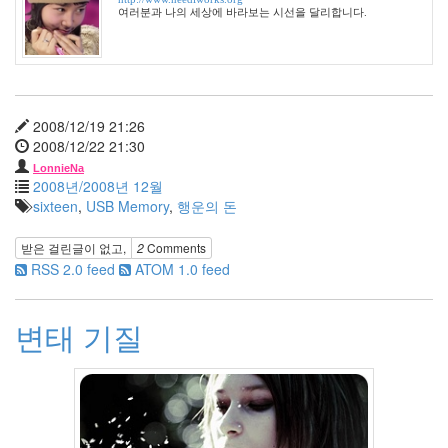
월
여러분과 나의 세상에 바라보는 시선을 달리합니다.
14
2004
년
8
월
2008/12/19 21:26
34
2008/12/22 21:30
2005
년
LonnieNa
2008년/2008년 12월
44
sixteen
,
USB Memory
,
행운의 돈
2005
년
6
받은 걸린글이 없고,
2
Comments
월
RSS 2.0 feed
ATOM 1.0 feed
1
2005
변태 기질
년
7
월
4
2005
년
8