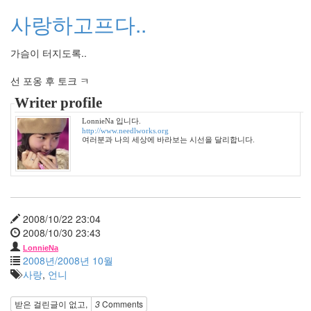
년
사랑하고프다..
8
월
0
가슴이 터지도록..
2010
년
선 포옹 후 토크 ㅋ
9
Writer profile
월
4
LonnieNa 입니다.
2010
http://www.needlworks.org
여러분과 나의 세상에 바라보는 시선을 달리합니다.
년
10
월
3
2010
년
2008/10/22 23:04
11
2008/10/30 23:43
월
LonnieNa
5
2008년/2008년 10월
2010
사랑
,
언니
년
12
받은 걸린글이 없고,
3
Comments
월