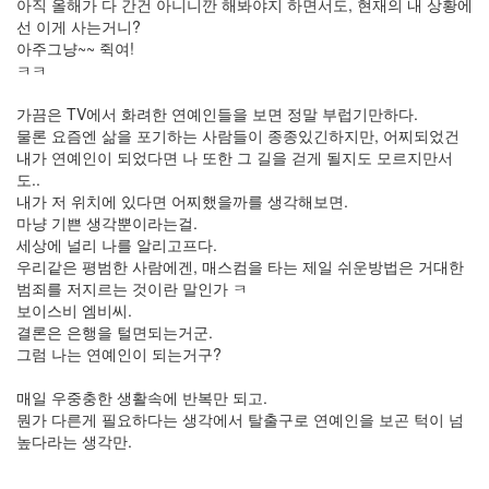
아직 올해가 다 간건 아니니깐 해봐야지 하면서도, 현재의 내 상황에
월
선 이게 사는거니?
6
아주그냥~~ 쥑여!
2011
ㅋㅋ
년
5
가끔은 TV에서 화려한 연예인들을 보면 정말 부럽기만하다.
월
물론 요즘엔 삶을 포기하는 사람들이 종종있긴하지만, 어찌되었건
2
내가 연예인이 되었다면 나 또한 그 길을 걷게 될지도 모르지만서
2011
도..
년
내가 저 위치에 있다면 어찌했을까를 생각해보면.
6
마냥 기쁜 생각뿐이라는걸.
월
세상에 널리 나를 알리고프다.
3
우리같은 평범한 사람에겐, 매스컴을 타는 제일 쉬운방법은 거대한
2011
범죄를 저지르는 것이란 말인가 ㅋ
년
보이스비 엠비씨.
7
결론은 은행을 털면되는거군.
월
그럼 나는 연예인이 되는거구?
5
2011
매일 우중충한 생활속에 반복만 되고.
년
뭔가 다른게 필요하다는 생각에서 탈출구로 연예인을 보곤 턱이 넘
8
높다라는 생각만.
월
1