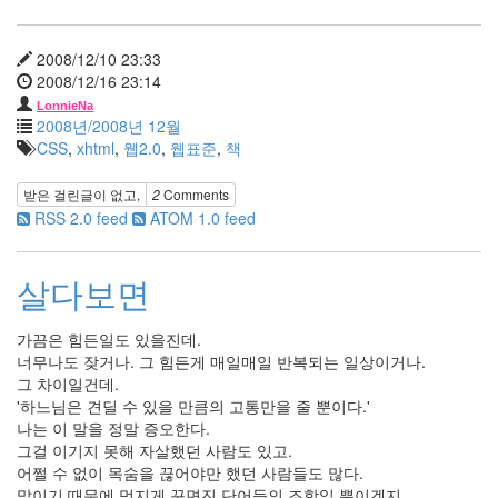
2008
년
11
2008/12/10 23:33
월
2008/12/16 23:14
1
LonnieNa
2008
2008년/2008년 12월
년
CSS
,
xhtml
,
웹2.0
,
웹표준
,
책
12
월
받은 걸린글이 없고,
2
Comments
7
RSS 2.0 feed
ATOM 1.0 feed
2009
년
31
살다보면
2009
년
가끔은 힘든일도 있을진데.
1
너무나도 잦거나. 그 힘든게 매일매일 반복되는 일상이거나.
월
그 차이일건데.
4
'하느님은 견딜 수 있을 만큼의 고통만을 줄 뿐이다.'
2009
나는 이 말을 정말 증오한다.
년
그걸 이기지 못해 자살했던 사람도 있고.
2
어쩔 수 없이 목숨을 끊어야만 했던 사람들도 많다.
월
말이기 때문에 멋지게 꾸면진 단어들의 조합일 뿐이겠지.
2