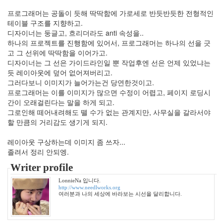
9
프로그래머는 공돌이 듯해 딱딱함에 가로세로 반듯반듯한 전형적인
월
테이블 구조를 지향하고.
17
디자이너는 둥글고, 흐리더라도 anti 속성을..
2006
하나의 프로젝트를 진행함에 있어서, 프로그래머는 하나의 선을 긋
년
고 그 선위에 딱딱함을 이어가고.
10
디자이너는 그 선은 가이드라인일 뿐 작업후엔 선은 언제 있었냐는
월
듯 레이아웃에 덮어 없어져버리고.
22
그러다보니 이미지가 늘어가는건 당연한것이고.
2006
프로그래머는 이를 이미지가 많으면 수정이 어렵고, 페이지 로딩시
년
간이 오래걸린다는 말을 하게 되고.
11
그로인해 떼어내려해도 뗄 수가 없는 관계지만, 사무실을 갈라서야
월
할 만큼의 거리감도 생기게 되지.
23
2006
레이아웃 구상하는데 이미지 좀 쓰자...
년
졸려서 정리 안되엥.
12
월
Writer profile
14
LonnieNa 입니다.
2007
http://www.needlworks.org
년
여러분과 나의 세상에 바라보는 시선을 달리합니다.
83
2007