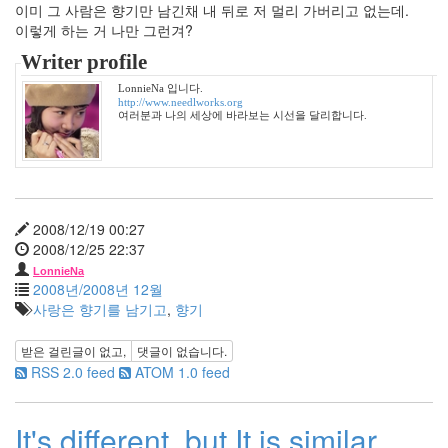
이미 그 사람은 향기만 남긴채 내 뒤로 저 멀리 가버리고 없는데.
2006
이렇게 하는 거 나만 그런겨?
년
292
Writer profile
2006
년
LonnieNa 입니다.
http://www.needlworks.org
1
여러분과 나의 세상에 바라보는 시선을 달리합니다.
월
42
2006
년
2
2008/12/19 00:27
월
2008/12/25 22:37
45
2006
LonnieNa
2008년/2008년 12월
년
사랑은 향기를 남기고
,
향기
3
월
35
받은 걸린글이 없고,
댓글이 없습니다.
2006
RSS 2.0 feed
ATOM 1.0 feed
년
4
It's different. but It is similar
월