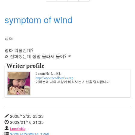
태
터
symptom of wind
툴
즈
오
픈
징조
하
우
영화 뭐볼건데?
스
왜 전화했는데 정말 몰라서 물어? ㅋ
malo
Writer profile
검
찰
LonnieNa 입니다.
http://www.needlworks.org
청
여러분과 나의 세상에 바라보는 시선을 달리합니다.
졸
업
식
가
을
비
2008/12/25 23:23
벚
2009/01/16 21:35
꽃
LonnieNa
OUTLANDER
2008년/2008년 12월