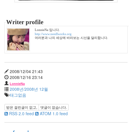
7
월
1
2009
Writer profile
년
LonnieNa 입니다.
8
http://www.needlworks.org
월
여러분과 나의 세상에 바라보는 시선을 달리합니다.
3
2009
년
9
월
2008/12/04 21:43
3
2008/12/16 23:14
2009
LonnieNa
년
2008년/2008년 12월
10
태그없음
월
1
받은 걸린글이 없고,
댓글이 없습니다.
2009
RSS 2.0 feed
ATOM 1.0 feed
년
11
월