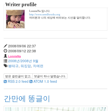
Design
Writer profile
0
Tatter
LonnieNa 입니다.
http://www.needlworks.org
Skin
여러분과 나의 세상에 바라보는 시선을 달리합니다.
10
Web
10
Apple
1
Tatter
2008/09/06 22:37
Tip
2008/09/12 22:38
10
LonnieNa
Life/Food
2008년/2008년 9월
3
봉태규
,
워킹맘
,
차예련
etc
2
받은 걸린글이 없고,
댓글이
하나
달렸습니다.
web
RSS 2.0 feed
ATOM 1.0 feed
clips
1
포
간만에 똥글이
토
앨
범