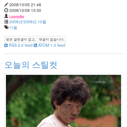
2012
2008/10/05 21:48
년
2008/10/08 13:30
6
LonnieNa
월
2008년/2008년 10월
0
가을
2012
년
받은 걸린글이 없고,
댓글이 없습니다.
7
RSS 2.0 feed
ATOM 1.0 feed
월
1
2012
오늘의 스틸컷
년
8
월
0
2012
년
9
월
0
2019
년
1