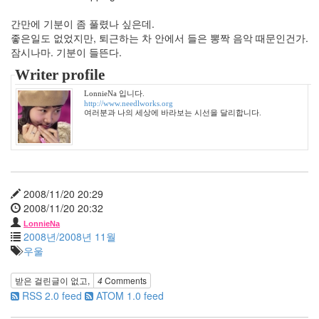
0
간만에 기분이 좀 풀렸나 싶은데.
2010
좋은일도 없었지만, 퇴근하는 차 안에서 들은 뽕짝 음악 때문인건가.
년
잠시나마. 기분이 들뜬다.
4
월
Writer profile
0
LonnieNa 입니다.
2010
http://www.needlworks.org
년
여러분과 나의 세상에 바라보는 시선을 달리합니다.
5
월
3
2010
년
2008/11/20 20:29
6
2008/11/20 20:32
월
2
LonnieNa
2008년/2008년 11월
2010
우울
년
7
월
받은 걸린글이 없고,
4
Comments
3
RSS 2.0 feed
ATOM 1.0 feed
2010