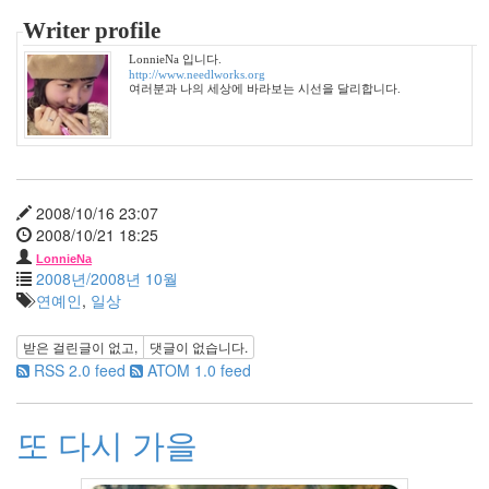
2011
년
Writer profile
9
LonnieNa 입니다.
월
http://www.needlworks.org
1
여러분과 나의 세상에 바라보는 시선을 달리합니다.
2011
년
10
월
3
2008/10/16 23:07
2011
2008/10/21 18:25
년
LonnieNa
11
2008년/2008년 10월
월
연예인
,
일상
3
2011
받은 걸린글이 없고,
댓글이 없습니다.
년
RSS 2.0 feed
ATOM 1.0 feed
12
월
3
또 다시 가을
2012
년
1