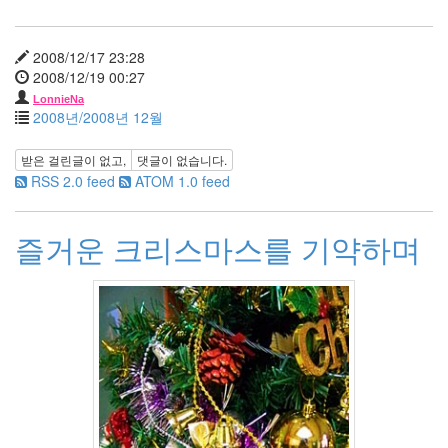
년
1
월
2008/12/17 23:28
14
2008/12/19 00:27
2007
LonnieNa
년
2008년/2008년 12월
2
월
받은 걸린글이 없고,
댓글이 없습니다.
12
RSS 2.0 feed
ATOM 1.0 feed
2007
년
3
즐거운 크리스마스를 기약하며
월
9
2007
년
4
월
10
2007
년
5
월