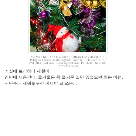
2
2007
년
6
월
3
2007
년
7
EASTMAN KODAK COMPANY
|
KODAK EASYSHARE Z1012
월
IS Digital Camera
|
Multi-Segment
|
Auto W/B
|
1/30sec
|
F2.8
|
F2.8
|
0EV
|
5.85mm
|
35mm equiv 33mm
|
ISO-3200
|
No Flash
|
11
262 x 350 pixels
거실에 트리하나 새웠어.
2007
간만에 세운건데, 올겨울은 좀 즐거운 일만 있었으면 하는 바램.
년
지난주에 세워놓구선 이제야 글 쓰는...
8
월
3
2007
년
9
월
5
2007