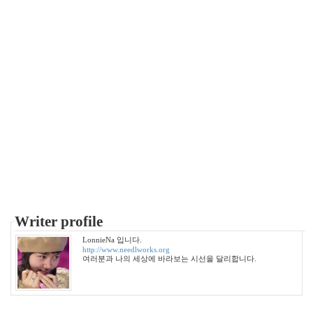
년
10
월
5
2007
년
11
월
6
2007
년
12
월
3
2008
년
Writer profile
51
LonnieNa 입니다.
2008
http://www.needlworks.org
년
여러분과 나의 세상에 바라보는 시선을 달리합니다.
1
월
6