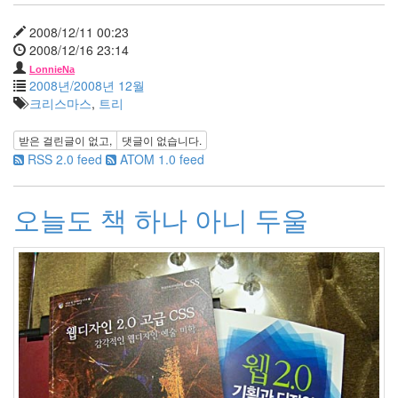
2008
년
2008/12/11 00:23
2
2008/12/16 23:14
월
LonnieNa
7
2008년/2008년 12월
2008
크리스마스
,
트리
년
3
받은 걸린글이 없고,
댓글이 없습니다.
월
RSS 2.0 feed
ATOM 1.0 feed
6
2008
년
오늘도 책 하나 아니 두울
4
월
4
2008
년
5
월
3
2008
년
6