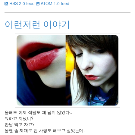
RSS 2.0 feed
ATOM 1.0 feed
10
2011
년
이런저런 이야기
48
2011
년
1
월
10
2011
년
2
월
7
2011
년
3
월
올해도 이제 석달도 채 남지 않았다..
4
뭐하고 지냈니?
2011
만날 먹고 자고?
년
올핸 좀 제대로 된 사랑도 해보고 싶었는데.
4