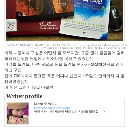
월
7
2008
년
7
월
3
2008
EASTMAN KODAK COMPANY
|
KODAK EASYSHARE Z1012 IS Digital Camera
|
Multi-Segment
|
Auto
F2.8
|
F2.8
|
0EV
|
5.85mm
|
35mm equiv 33mm
|
ISO-800
|
No Flash
|
500 x 375 pixels
년
아직 내용이나 구성은 어떤지 잘 모르지만, 요즘 뭔가 걸림돌에 걸려
8
막혀있는듯한 느낌에서 벗어나질 못하고 있었는데.
월
머리를 돌려볼, 다른 곳으로 눈을 돌려볼 뭔가가 절실해졌음을 인식
2
하고 구입.
2008
전에 700페이지 웹표준 책은 어찌나 쉽던지 1주일도 안되어서 다 훌
년
터버렸었는데
9
이 책은 그러지 않길 바랄뿐.
월
Writer profile
2
2008
LonnieNa 입니다.
년
http://www.needlworks.org
여러분과 나의 세상에 바라보는 시선을 달리합니다.
10
월
3