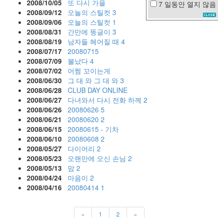
2008/10/05
또 다시 가을
7 일동안
열지 않음
현
2008/09/12
오늘의 스틸컷
3
빈
2008/09/06
오늘의 스틸컷
1
2008/08/31
간만에 똥글이
3
셀
린
2008/08/19
남자들 헤어질 때
4
디
2008/07/17
20080715
온
2008/07/09
불났다
4
사
2008/07/02
어쩜 꼬이는게
랑
2008/06/30
그 대 와 그 대 와
3
엘
2008/06/28
CLUB DAY ONLINE
리
2008/06/27
다녀와서 다시 전화 하께
2
엇
2008/06/26
20080626
5
철
2008/06/21
20080620
2
쭉
2008/06/15
20080615 - 기차
김
2008/06/10
20080608
2
정
2008/05/27
다이어리
2
현
2008/05/23
오랜만에 오신 손님
2
과
2008/05/13
맘
2
수
원
2008/04/24
마음이
2
아
2008/04/16
20080414
1
이
패
드
«
1
2
»
2