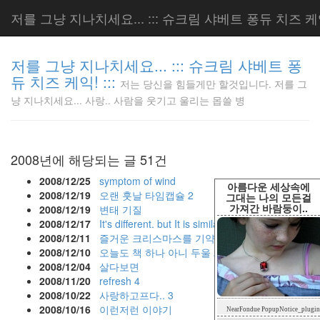
저를 그냥 지나치세요... ::: 슈크림 샤베트 퐁듀 치즈 케익!
저를 그냥 지나치세요... ::: 슈크림 샤베트 퐁
듀 치즈 케익! :::
저는 당신을 힘들게만 할것입니다. 저를 그
저는 당신
냥 지나치세요... 사랑.. 사람을 웃기고 울리는 몹쓸 병
을 힘들게
만 할것입
니다. 저
를 그냥
2008년에 해당되는 글 51건
지나치세
요... 사
2008/12/25
symptom of wind
아름다운 세상속에
랑.. 사람
2008/12/19
오랜 훗날 타임캡슐
2
그대는 나의 모든걸
가져간 바람둥이..
을 웃기고
2008/12/19
변태 기질
울리는 몹
2008/12/17
It's different. but It is similar
쓸 병
2008/12/11
즐거운 크리스마스를 기약하며
LonnieNa
2008/12/10
오늘도 책 하나 아니 두울
2
2008/12/04
살다보면
2008/11/20
refresh
4
2008/10/22
사랑하고프다..
3
Tag
2008/10/16
이런저런 이야기
NearFondue PopupNotice_plugin
Cloud