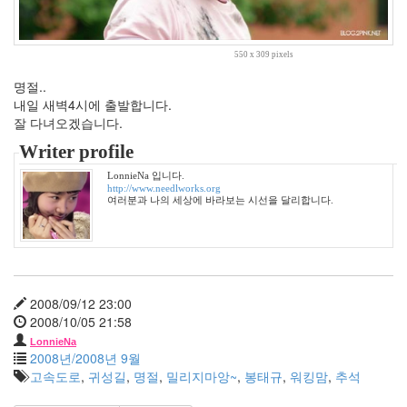
2020
년
2
550 x 309 pixels
2021
명절..
년
내일 새벽4시에 출발합니다.
8
잘 다녀오겠습니다.
느
낌
Writer profile
88
LonnieNa 입니다.
원
http://www.needlworks.org
하
여러분과 나의 세상에 바라보는 시선을 달리합니다.
고
원
하
는
2
2008/09/12 23:00
시
2008/10/05 21:58
네
마
LonnieNa
2008년/2008년 9월
스
고속도로
,
귀성길
,
명절
,
밀리지마앙~
,
봉태규
,
워킹맘
,
추석
토
리