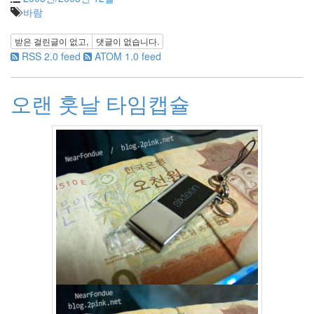
김
바람
범
수
받은 걸린글이 없고,
댓글이 없습니다.
Heineken
RSS 2.0 feed
ATOM 1.0 feed
바
람
기
오랜 훗날 타임캡슐
미
용
HTML
탈
옥
한
지
민
선
거
칼
루
아
밀
크
브
라