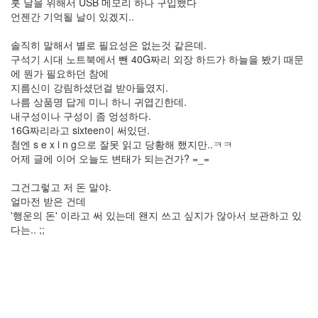
훗 날을 위해서 USB 메모리 하나 구입했다
Notices
언젠간 기억될 날이 있겠지..
멍
솔직히 말해서 별로 필요성은 없는것 같은데.
멍
구석기 시대 노트북에서 뺀 40G짜리 외장 하드가 하늘을 봤기 때문
이
에 뭔가 필요하던 참에
들
지름신이 강림하셨던걸 받아들였지.
의
나름 상품명 답게 미니 하니 귀엽긴한데.
우
내구성이나 구성이 좀 엉성하다.
정
16G짜리라고 sixteen이 써있던.
By
첨엔 s e x i n g으로 잘못 읽고 당황해 했지만..ㅋㅋ
LonnieNa
어제 글에 이어 오늘도 변태가 되는건가? =_=
나
그건그렇고 저 돈 말야.
랑
얼마전 받은 건데
똑
'행운의 돈' 이라고 써 있는데 왠지 쓰고 싶지가 않아서 보관하고 있
같
다는.. ;;
이
닮
은
딸
By
LonnieNa