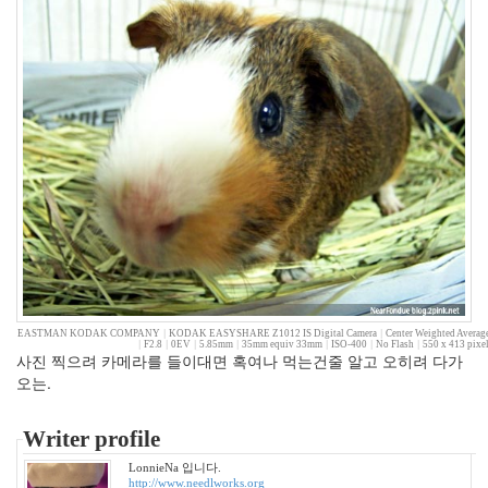
215
여
행
14
풍
경
13
우
리
네
습
관
4
쫄
랑
EASTMAN KODAK COMPANY
|
KODAK EASYSHARE Z1012 IS Digital Camera
|
Center Weighted Averag
이
|
F2.8
|
0EV
|
5.85mm
|
35mm equiv 33mm
|
ISO-400
|
No Flash
|
550 x 413 pixe
사진 찍으려 카메라를 들이대면 혹여나 먹는건줄 알고 오히려 다가
똥
오는.
글
이
15
Writer profile
차
LonnieNa 입니다.
차
http://www.needlworks.org