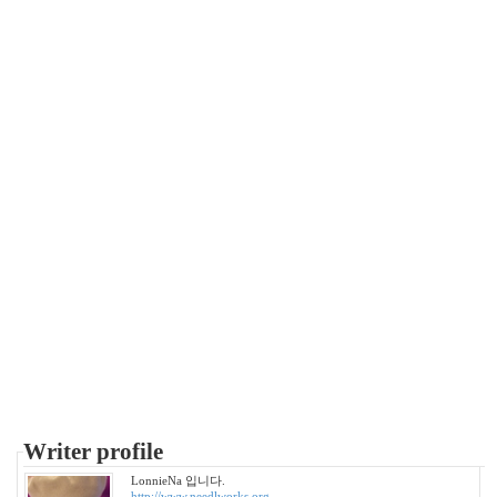
사
랑
의
조
건
By
LonnieNa
Find!
Categories
전
체
1002
2004
년
48
2004
Writer profile
년
7
LonnieNa 입니다.
http://www.needlworks.org