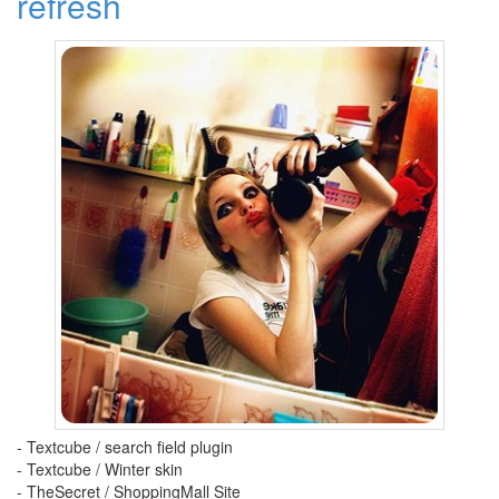
refresh
4
2009
년
12
월
3
2010
년
34
2010
년
1
월
2
2010
년
2
월
2
2010
- Textcube / search field plugin
년
- Textcube / Winter skin
3
- TheSecret / ShoppingMall Site
월