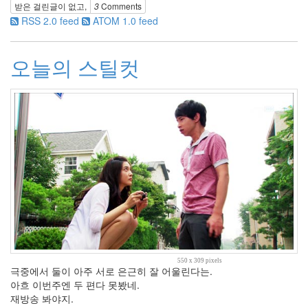
받은 걸린글이 없고,
3
Comments
22
RSS 2.0 feed
ATOM 1.0 feed
나
를
울
오늘의 스틸컷
리
는
음
악
41
스
크
랩
21
그
외
2
데
이
터
550 x 309 pixels
뱅
극중에서 둘이 아주 서로 은근히 잘 어울린다는.
크
아흐 이번주엔 두 편다 못봤네.
37
재방송 봐야지.