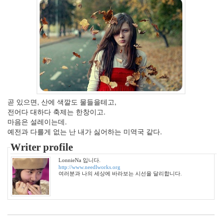
월
3
2012
년
2
월
1
2012
년
3
곧 있으면, 산에 색깔도 물들을테고,
월
전어다 대하다 축제는 한창이고.
1
마음은 설레이는데.
2012
예전과 다를게 없는 난 내가 싫어하는 미역국 같다.
년
Writer profile
4
월
LonnieNa 입니다.
1
http://www.needlworks.org
여러분과 나의 세상에 바라보는 시선을 달리합니다.
2012
년
5
월
0