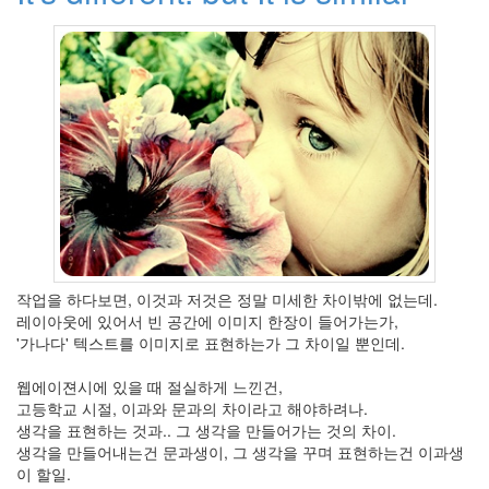
25
2006
년
5
월
21
2006
년
6
월
1
2006
년
7
작업을 하다보면, 이것과 저것은 정말 미세한 차이밖에 없는데.
월
레이아웃에 있어서 빈 공간에 이미지 한장이 들어가는가,
21
'가나다' 텍스트를 이미지로 표현하는가 그 차이일 뿐인데.
2006
년
웹에이젼시에 있을 때 절실하게 느낀건,
8
고등학교 시절, 이과와 문과의 차이라고 해야하려나.
월
생각을 표현하는 것과.. 그 생각을 만들어가는 것의 차이.
26
생각을 만들어내는건 문과생이, 그 생각을 꾸며 표현하는건 이과생
2006
이 할일.
년