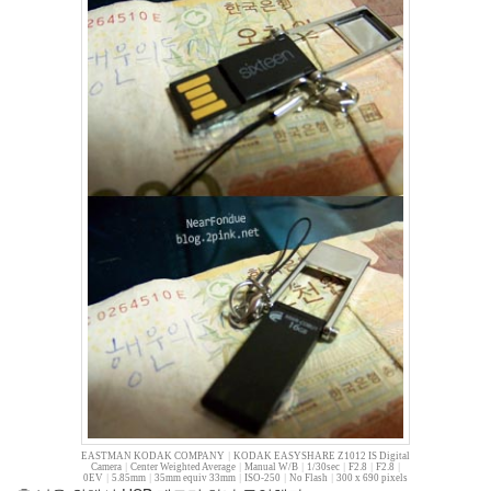
운
아
이
드
걸
스
IE
수
독
여
자
친
구
이
별
사
랑
은
향
기
를
남
기
고
EASTMAN KODAK COMPANY
|
KODAK EASYSHARE Z1012 IS Digital
Camera
|
Center Weighted Average
|
Manual W/B
|
1/30sec
|
F2.8
|
F2.8
|
0EV
|
5.85mm
|
35mm equiv 33mm
|
ISO-250
|
No Flash
|
300 x 690 pixels